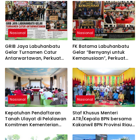
Nasional
Nasional
GRIB Jaya Labuhanbatu
FK Batama Labuhanbatu
Gelar Turnamen Catur
Gelar “Bernyanyi untuk
Antarwartawan, Perkuat
Kemanusiaan”, Perkuat
Silaturahmi dan Sportivitas
Solidaritas dan Kepedulian
Sosial
Nasional
Nasional
Kepatuhan Pendaftaran
Staf Khusus Menteri
Tanah Ulayat di Pelalawan
ATR/Kepala BPN bersama
Komitmen Kementerian
Kakanwil BPN Provinsi Riau
ATR/BPN
Monitoring Kepatuhan
Pendaftaran Tanah Ulayat