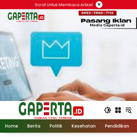
Langsung
×
Scroll Untuk Membaca Artikel
ke
konten
Home
Berita
Politik
Kesehatan
Pendidikan