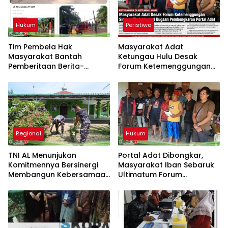
Hukum
Peristiwa
Tim Pembela Hak
Masyarakat Adat
Masyarakat Bantah
Ketungau Hulu Desak
Pemberitaan Berita-
Forum Ketemenggungan
Aktual.com, Nilai Narasi
Sintang Tindaklanjuti
Tidak Sesuai Fakta dan
Dugaan Pembongkaran
Akan Tempuh Jalur Dewan
Portal Adat
Pers
Regional
Hukum
TNI AL Menunjukan
Portal Adat Dibongkar,
Komitmennya Bersinergi
Masyarakat Iban Sebaruk
Membangun Kebersamaan
Ultimatum Forum
Bersama Masyarakat Desa
Ketemenggungan Sintang:
Limau Manis
“Jangan Biarkan Hukum
Adat Dilecehkan”