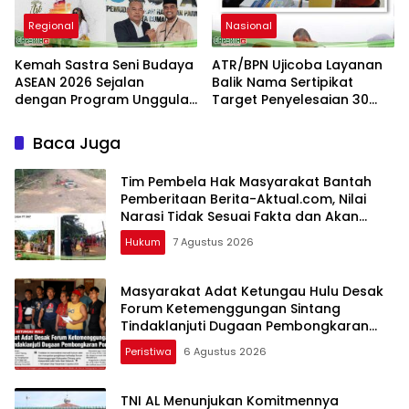
Regional
Nasional
Kemah Sastra Seni Budaya
ATR/BPN Ujicoba Layanan
ASEAN 2026 Sejalan
Balik Nama Sertipikat
dengan Program Unggulan
Target Penyelesaian 30
Kemenbu
Hari Kerja
Baca Juga
Tim Pembela Hak Masyarakat Bantah
Pemberitaan Berita-Aktual.com, Nilai
Narasi Tidak Sesuai Fakta dan Akan
Tempuh Jalur Dewan Pers
Hukum
7 Agustus 2026
Masyarakat Adat Ketungau Hulu Desak
Forum Ketemenggungan Sintang
Tindaklanjuti Dugaan Pembongkaran
Portal Adat
Peristiwa
6 Agustus 2026
TNI AL Menunjukan Komitmennya