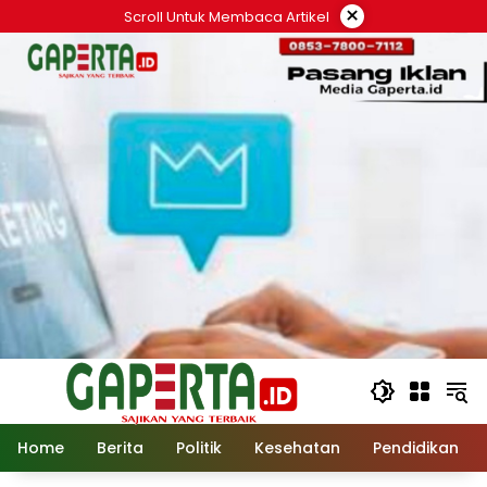
Langsung
×
Scroll Untuk Membaca Artikel
ke
konten
Home
Berita
Politik
Kesehatan
Pendidikan