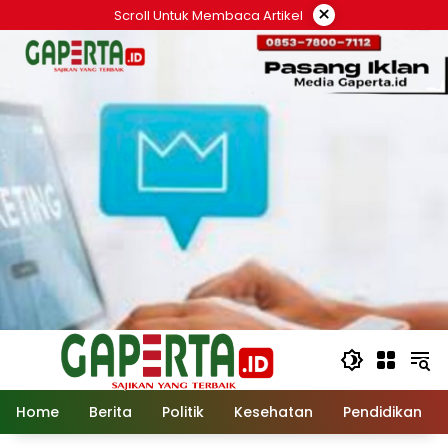
Langsung
×
Scroll Untuk Membaca Artikel
ke
konten
Home
Berita
Politik
Kesehatan
Pendidikan