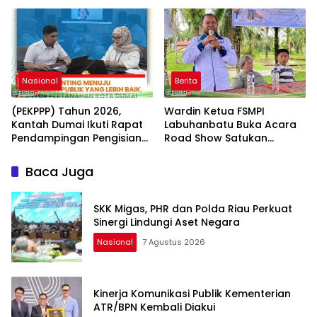
Nasional
Berita
(PEKPPP) Tahun 2026,
Wardin Ketua FSMPI
Kantah Dumai Ikuti Rapat
Labuhanbatu Buka Acara
Pendampingan Pengisian
Road Show Satukan
Formulir
Kekuatan Pekerja
Perkebunan Kawal UU
Baca Juga
Ketenagakerjaan Baru
SKK Migas, PHR dan Polda Riau Perkuat
Sinergi Lindungi Aset Negara
Nasional
7 Agustus 2026
Kinerja Komunikasi Publik Kementerian
ATR/BPN Kembali Diakui