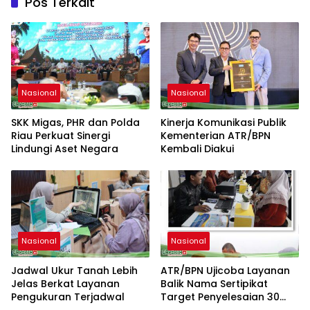
Pos Terkait
Nasional
Nasional
SKK Migas, PHR dan Polda
Kinerja Komunikasi Publik
Riau Perkuat Sinergi
Kementerian ATR/BPN
Lindungi Aset Negara
Kembali Diakui
Nasional
Nasional
Jadwal Ukur Tanah Lebih
ATR/BPN Ujicoba Layanan
Jelas Berkat Layanan
Balik Nama Sertipikat
Pengukuran Terjadwal
Target Penyelesaian 30
Hari Kerja