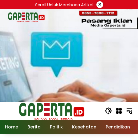
Langsung
×
Scroll Untuk Membaca Artikel
ke
konten
Home
Berita
Politik
Kesehatan
Pendidikan