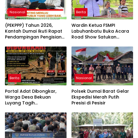
Nasional
Berita
(PEKPPP) Tahun 2026,
Wardin Ketua FSMPI
Kantah Dumai Ikuti Rapat
Labuhanbatu Buka Acara
Pendampingan Pengisian
Road Show Satukan
Formulir
Kekuatan Pekerja
Perkebunan Kawal UU
Ketenagakerjaan Baru
Berita
Nasional
Portal Adat Dibongkar,
Polsek Dumai Barat Gelar
Warga Desa Bekuan
Ekspedisi Merah Putih
Luyang Tagih
Presisi di Pesisir
Pertanggungjawaban
Humas PT HPI dan Kepala
Desa yang Diduga Terlibat