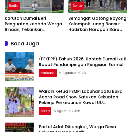
Berita
Berita
Karutan Dumai Beri
Semangat Gotong Royong
Penguatan kepada Warga
Kelompok Luang Bonsu:
Binaan, Tekankan
Hadirkan Harapan Baru
Kebersihan dan Ketertiban
dari Ternak Bebek Petelur
Baca Juga
(PEKPPP) Tahun 2026, Kantah Dumai Ikuti
Rapat Pendampingan Pengisian Formulir
Nasional
6 Agustus 2026
Wardin Ketua FSMPI Labuhanbatu Buka
Acara Road Show Satukan Kekuatan
Pekerja Perkebunan Kawal UU
Ketenagakerjaan Baru
Berita
6 Agustus 2026
Portal Adat Dibongkar, Warga Desa