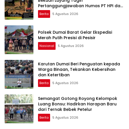
Bekuan Luyang Tagih
Pertanggungjawaban Humas PT HPI dan
Kepala Desa yang Diduga Terlibat
Berita
5 Agustus 2026
Polsek Dumai Barat Gelar Ekspedisi
Merah Putih Presisi di Pesisir
Nasional
5 Agustus 2026
Karutan Dumai Beri Penguatan kepada
Warga Binaan, Tekankan Kebersihan
dan Ketertiban
Berita
5 Agustus 2026
Semangat Gotong Royong Kelompok
Luang Bonsu: Hadirkan Harapan Baru
dari Ternak Bebek Petelur
Berita
5 Agustus 2026