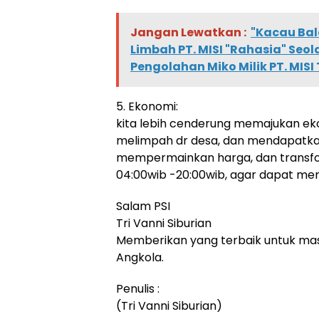
Jangan Lewatkan :
"Kacau Bala
Limbah PT. MISI "Rahasia" Seo
Pengolahan Miko Milik PT. MISI 
5. Ekonomi:
kita lebih cenderung memajukan ek
melimpah dr desa, dan mendapatkan
mempermainkan harga, dan transfor
04:00wib -20:00wib, agar dapat me
Salam PSI
Tri Vanni Siburian
Memberikan yang terbaik untuk mas
Angkola.
Penulis :
(Tri Vanni Siburian)