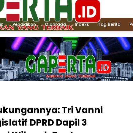
an
Pendidikan
Olahraga
Indeks
Tag Berita
P
kungannya: Tri Vanni
islatif DPRD Dapil 3