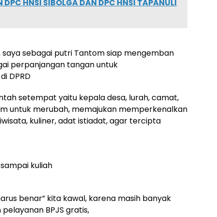
 DPC HNSI SIBOLGA DAN DPC HNSI TAPANULI
3, saya sebagai putri Tantom siap mengemban
gai perpanjangan tangan untuk
 di DPRD
tah setempat yaitu kepala desa, lurah, camat,
team untuk merubah, memajukan memperkenalkan
isata, kuliner, adat istiadat, agar tercipta
 sampai kuliah
 harus benar” kita kawal, karena masih banyak
pelayanan BPJS gratis,