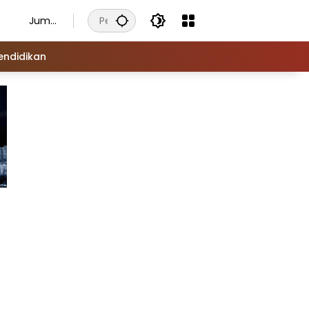
Juma
t, 7
Agust
endidikan
us
2026