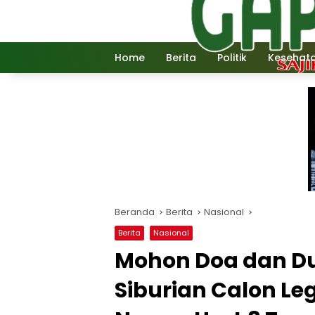
Langsung
ke
konten
Home
Berita
Politik
Kesehat
Beranda
Berita
Nasional
Berita
Nasional
Mohon Doa dan Du
Siburian Calon Leg