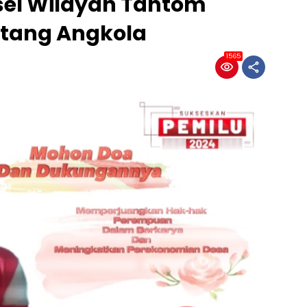
sel Wilayah Tantom
atang Angkola
1565