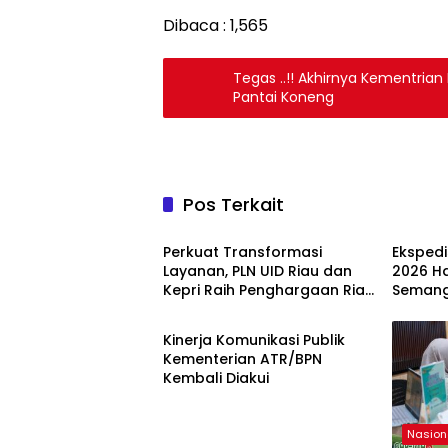
Dibaca :
1,565
Tegas ..!! Akhirnya Kementria
Pantai Koneng
Pos Terkait
Nasional
Nasion
Perkuat Transformasi
Ekspedi
Layanan, PLN UID Riau dan
2026 Ha
Kepri Raih Penghargaan Riau
Semang
Nasional
Industry Marketing
Kepedul
Champion 2026
Kinerja Komunikasi Publik
Kementerian ATR/BPN
Kembali Diakui
Nasion