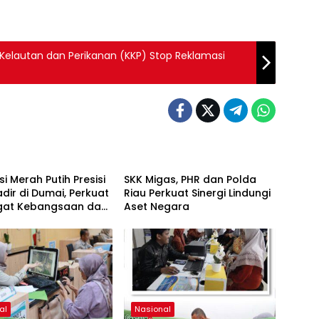
n Kelautan dan Perikanan (KKP) Stop Reklamasi
al
Nasional
si Merah Putih Presisi
SKK Migas, PHR dan Polda
dir di Dumai, Perkuat
Riau Perkuat Sinergi Lindungi
at Kebangsaan dan
Aset Negara
ian Sosial
al
Nasional