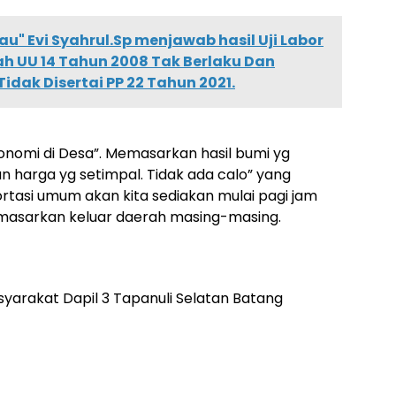
u" Evi Syahrul.Sp menjawab hasil Uji Labor
lah UU 14 Tahun 2008 Tak Berlaku Dan
Tidak Disertai PP 22 Tahun 2021.
onomi di Desa”. Memasarkan hasil bumi yg
 harga yg setimpal. Tidak ada calo” yang
tasi umum akan kita sediakan mulai pagi jam
masarkan keluar daerah masing-masing.
yarakat Dapil 3 Tapanuli Selatan Batang