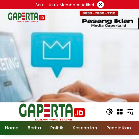
Langsung
×
Scroll Untuk Membaca Artikel
ke
konten
Home
Berita
Politik
Kesehatan
Pendidikan