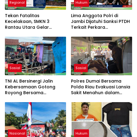
Regional
Hukum
Tekan Fatalitas
Lima Anggota Polri di
Kecelakaan, SMKN 3
Jambi Dijatuhi Sanksi PTDH
Rantau Utara Gelar
Terkait Perkara
Sosialisasi Tertib Berlalu
Meninggalnya Brigadir EWS
Lintas dan PPGD
Sosial
Sosial
TNI AL Bersinergi Jalin
Polres Dumai Bersama
Kebersamaan Gotong
Polda Riau Evakuasi Lansia
Royong Bersama
Sakit Menahun dalam
Masyarakat Nelayan
Kegiatan Ekspedisi Merah
Sebrang Belawan
Putih Presisi
Nasional
Hukum