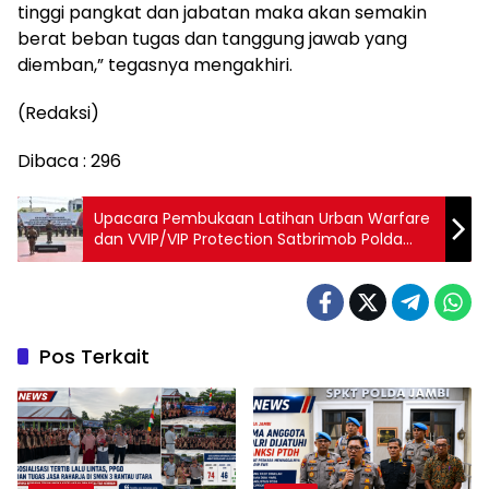
tinggi pangkat dan jabatan maka akan semakin
berat beban tugas dan tanggung jawab yang
diemban,” tegasnya mengakhiri.
(Redaksi)
Dibaca :
296
Upacara Pembukaan Latihan Urban Warfare
dan VVIP/VIP Protection Satbrimob Polda
Kalbar
Pos Terkait