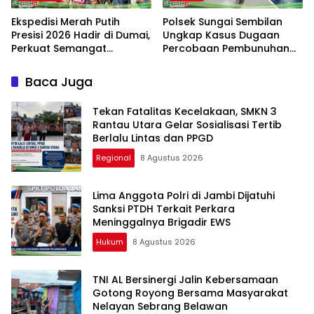
Ekspedisi Merah Putih
Polsek Sungai Sembilan
Presisi 2026 Hadir di Dumai,
Ungkap Kasus Dugaan
Perkuat Semangat
Percobaan Pembunuhan
Kebangsaan dan
Berencana
Kepedulian Sosial
Baca Juga
Tekan Fatalitas Kecelakaan, SMKN 3
Rantau Utara Gelar Sosialisasi Tertib
Berlalu Lintas dan PPGD
Regional
8 Agustus 2026
Lima Anggota Polri di Jambi Dijatuhi
Sanksi PTDH Terkait Perkara
Meninggalnya Brigadir EWS
Hukum
8 Agustus 2026
TNI AL Bersinergi Jalin Kebersamaan
Gotong Royong Bersama Masyarakat
Nelayan Sebrang Belawan