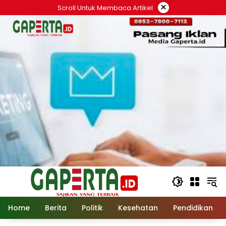
Langsung
×
Scroll Untuk Membaca Artikel
ke
konten
Home
Berita
Politik
Kesehatan
Pendidikan