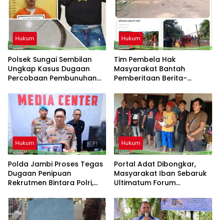
Hukum
Hukum
Polsek Sungai Sembilan
Tim Pembela Hak
Ungkap Kasus Dugaan
Masyarakat Bantah
Percobaan Pembunuhan
Pemberitaan Berita-
Berencana
Aktual.com, Nilai Narasi
Tidak Sesuai Fakta dan
Akan Tempuh Jalur Dewan
Pers
Hukum
Hukum
Polda Jambi Proses Tegas
Portal Adat Dibongkar,
Dugaan Penipuan
Masyarakat Iban Sebaruk
Rekrutmen Bintara Polri,
Ultimatum Forum
Dua Personel Diamankan
Ketemenggungan Sintang:
“Jangan Biarkan Hukum
Adat Dilecehkan”