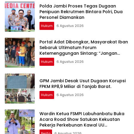
Polda Jambi Proses Tegas Dugaan
Penipuan Rekrutmen Bintara Polri, Dua
Personel Diamankan
Hukum
6 Agustus 2026
Portal Adat Dibongkar, Masyarakat Iban
Sebaruk Ultimatum Forum
Ketemenggungan Sintang: “Jangan
Biarkan Hukum Adat Dilecehkan”
Hukum
6 Agustus 2026
GPM Jambi Desak Usut Dugaan Korupsi
FPKM RP8,9 Miliar di Tanjab Barat.
Hukum
6 Agustus 2026
Wardin Ketua FSMPI Labuhanbatu Buka
Acara Road Show Satukan Kekuatan
Pekerja Perkebunan Kawal UU
Ketenagakerjaan Baru
Berita
6 Agustus 2026