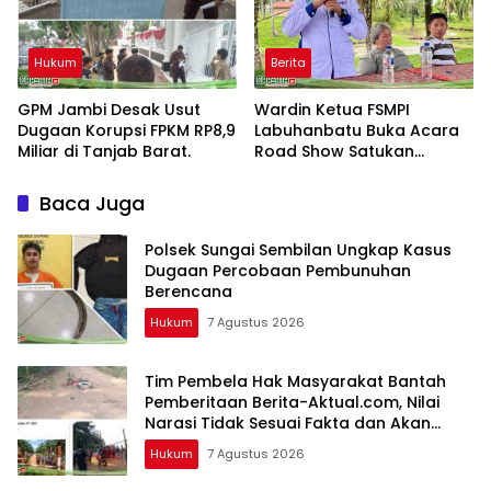
Hukum
Berita
GPM Jambi Desak Usut
Wardin Ketua FSMPI
Dugaan Korupsi FPKM RP8,9
Labuhanbatu Buka Acara
Miliar di Tanjab Barat.
Road Show Satukan
Kekuatan Pekerja
Perkebunan Kawal UU
Baca Juga
Ketenagakerjaan Baru
Polsek Sungai Sembilan Ungkap Kasus
Dugaan Percobaan Pembunuhan
Berencana
Hukum
7 Agustus 2026
Tim Pembela Hak Masyarakat Bantah
Pemberitaan Berita-Aktual.com, Nilai
Narasi Tidak Sesuai Fakta dan Akan
Tempuh Jalur Dewan Pers
Hukum
7 Agustus 2026