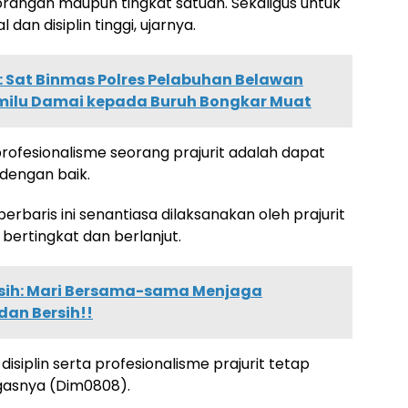
orangan maupun tingkat satuan. Sekaligus untuk
an disiplin tinggi, ujarnya.
i : Sat Binmas Polres Pelabuhan Belawan
emilu Damai kepada Buruh Bongkar Muat
ofesionalisme seorang prajurit adalah dapat
dengan baik.
 berbaris ini senantiasa dilaksanakan oleh prajurit
bertingkat dan berlanjut.
sih: Mari Bersama-sama Menjaga
dan Bersih!!
 disiplin serta profesionalisme prajurit tetap
egasnya (Dim0808).