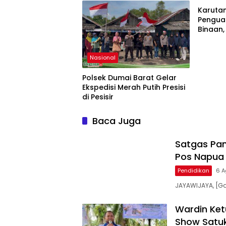
Perkeb
Karutan
Ketena
Pengua
Binaan
Kebersi
Nasional
Polsek Dumai Barat Gelar
Ekspedisi Merah Putih Presisi
di Pesisir
Baca Juga
Satgas Pam
Pos Napua 
Pendidikan
6 A
JAYAWIJAYA, [G
Wardin Ket
Show Satuk