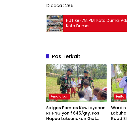
Dibaca :
285
HUT ke-78, PMI Kota Dumai A
Kota Dumai
Pos Terkait
Pendidikan
Berita
Satgas Pamtas Kewilayahan
Wardin 
RI-PNG yonif 645/gty. Pos
Labuha
Napua Laksanakan Giat
Road S
Berita
Tenaga Pendidik
Kekuata