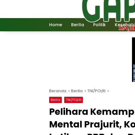
Langsung
ke
konten
Home
Berita
Politik
Kesehat
Beranda
Berita
TNI/POLRI
Berita
TNI/POLRI
Pelihara Kemampu
Mental Prajurit, K