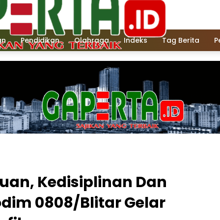
an
Pendidikan
Olahraga
Indeks
Tag Berita
P
an, Kedisiplinan Dan
odim 0808/Blitar Gelar