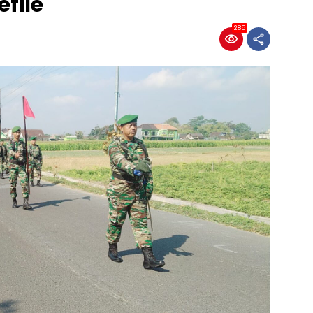
file
285