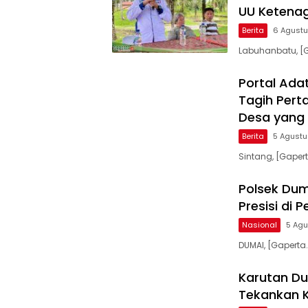
UU Ketenag
Berita
6 Agust
Labuhanbatu, [G
Portal Ada
Tagih Per
Desa yang 
Berita
5 Agust
Sintang, [Gaper
Polsek Dum
Presisi di P
Nasional
5 Ag
DUMAI, [Gaperta
Karutan Du
Tekankan K