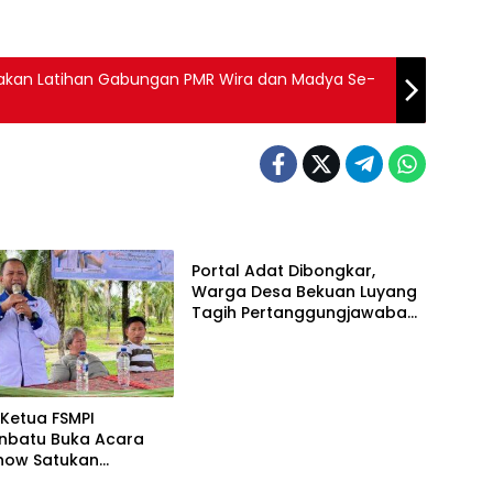
dakan Latihan Gabungan PMR Wira dan Madya Se-
Berita
Portal Adat Dibongkar,
Warga Desa Bekuan Luyang
Tagih Pertanggungjawaban
Humas PT HPI dan Kepala
Desa yang Diduga Terlibat
Ketua FSMPI
nbatu Buka Acara
how Satukan
Berita
n Pekerja