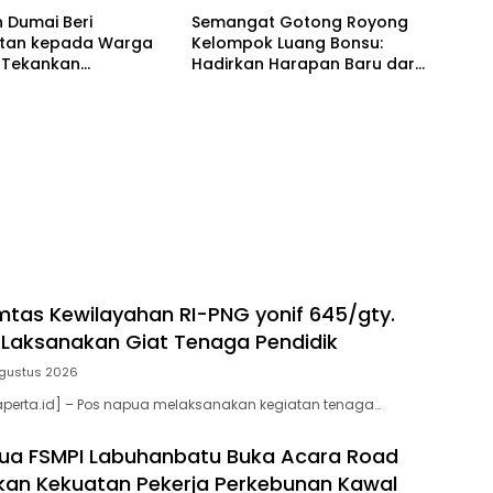
unan Kawal UU
 Dumai Beri
Semangat Gotong Royong
gakerjaan Baru
tan kepada Warga
Kelompok Luang Bonsu:
, Tekankan
Hadirkan Harapan Baru dari
han dan Ketertiban
Ternak Bebek Petelur
tas Kewilayahan RI-PNG yonif 645/gty.
Laksanakan Giat Tenaga Pendidik
gustus 2026
aperta.id] – Pos napua melaksanakan kegiatan tenaga…
ua FSMPI Labuhanbatu Buka Acara Road
an Kekuatan Pekerja Perkebunan Kawal