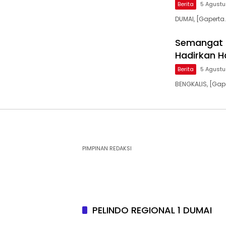
Berita
5 Agust
DUMAI, [Gapert
Semangat 
Hadirkan H
Berita
5 Agust
BENGKALIS, [Gap
PIMPINAN REDAKSI
PELINDO REGIONAL 1 DUMAI