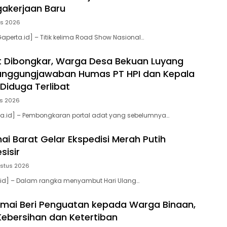
akerjaan Baru
us 2026
aperta.id] – Titik kelima Road Show Nasional…
t Dibongkar, Warga Desa Bekuan Luyang
tanggungjawaban Humas PT HPI dan Kepala
Diduga Terlibat
us 2026
ta.id] – Pembongkaran portal adat yang sebelumnya…
ai Barat Gelar Ekspedisi Merah Putih
esisir
ustus 2026
.id] – Dalam rangka menyambut Hari Ulang…
mai Beri Penguatan kepada Warga Binaan,
ebersihan dan Ketertiban