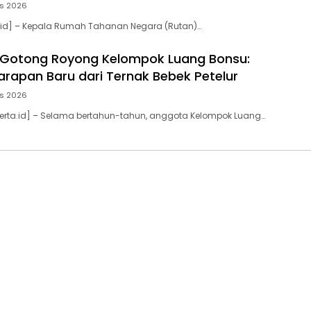
us 2026
a.id] – Kepala Rumah Tahanan Negara (Rutan)…
Gotong Royong Kelompok Luang Bonsu:
arapan Baru dari Ternak Bebek Petelur
us 2026
erta.id] – Selama bertahun-tahun, anggota Kelompok Luang…