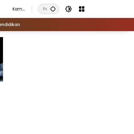
Kamis
, 6
Agust
endidikan
us
2026