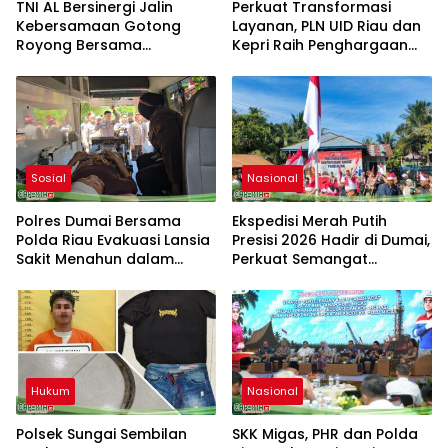
TNI AL Bersinergi Jalin
Perkuat Transformasi
Kebersamaan Gotong
Layanan, PLN UID Riau dan
Royong Bersama
Kepri Raih Penghargaan
Masyarakat Nelayan
Riau Industry Marketing
Sebrang Belawan
Champion 2026
Sosial
Nasional
Polres Dumai Bersama
Ekspedisi Merah Putih
Polda Riau Evakuasi Lansia
Presisi 2026 Hadir di Dumai,
Sakit Menahun dalam
Perkuat Semangat
Kegiatan Ekspedisi Merah
Kebangsaan dan
Putih Presisi
Kepedulian Sosial
Hukum
Nasional
Polsek Sungai Sembilan
SKK Migas, PHR dan Polda