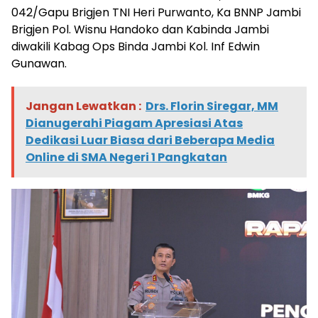
042/Gapu Brigjen TNI Heri Purwanto, Ka BNNP Jambi
Brigjen Pol. Wisnu Handoko dan Kabinda Jambi
diwakili Kabag Ops Binda Jambi Kol. Inf Edwin
Gunawan.
Jangan Lewatkan :
Drs. Florin Siregar, MM
Dianugerahi Piagam Apresiasi Atas
Dedikasi Luar Biasa dari Beberapa Media
Online di SMA Negeri 1 Pangkatan