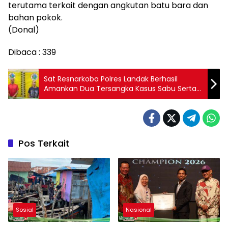
terutama terkait dengan angkutan batu bara dan
bahan pokok.
(Donal)
Dibaca :
339
Sat Resnarkoba Polres Landak Berhasil
Amankan Dua Tersangka Kasus Sabu Serta
Kepemilikan Senjata Tajam
Pos Terkait
Sosial
Nasional