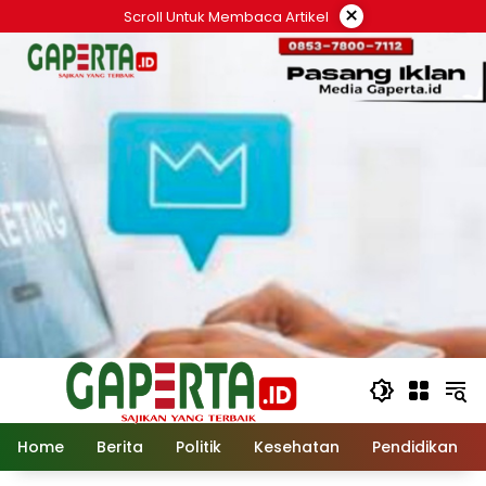
Langsung
×
Scroll Untuk Membaca Artikel
ke
konten
Home
Berita
Politik
Kesehatan
Pendidikan