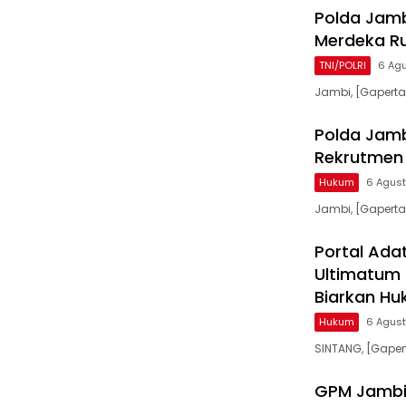
Polda Jam
Merdeka Ru
TNI/POLRI
6 Ag
Jambi, [Gaperta
Polda Jamb
Rekrutmen 
Hukum
6 Agus
Jambi, [Gapert
Portal Ada
Ultimatum
Biarkan Hu
Hukum
6 Agus
SINTANG, [Gaper
GPM Jambi 