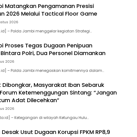
bi Matangkan Pengamanan Presisi
n 2026 Melalui Tactical Floor Game
ustus 2026
.id] – Polda Jambi menggelar kegiatan Strategi…
i Proses Tegas Dugaan Penipuan
Bintara Polri, Dua Personel Diamankan
tus 2026
a.id] – Polda Jambi menegaskan komitmennya dalam…
t Dibongkar, Masyarakat Iban Sebaruk
 Forum Ketemenggungan Sintang: “Jangan
kum Adat Dilecehkan”
tus 2026
ta.id] – Ketegangan di wilayah Ketungau Hulu…
Desak Usut Dugaan Korupsi FPKM RP8,9