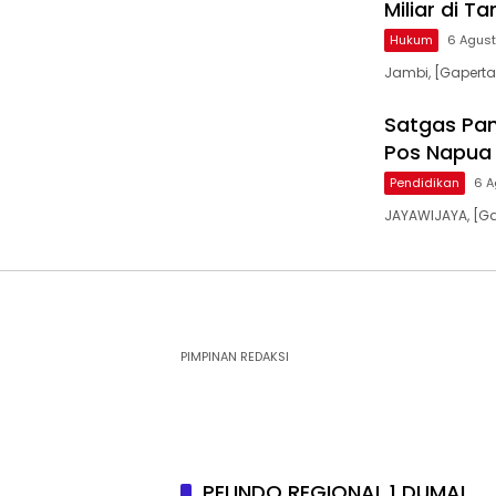
Miliar di Ta
Hukum
6 Agus
Jambi, [Gaperta.
Satgas Pam
Pos Napua 
Pendidikan
6 A
JAYAWIJAYA, [G
PIMPINAN REDAKSI
PELINDO REGIONAL 1 DUMAI