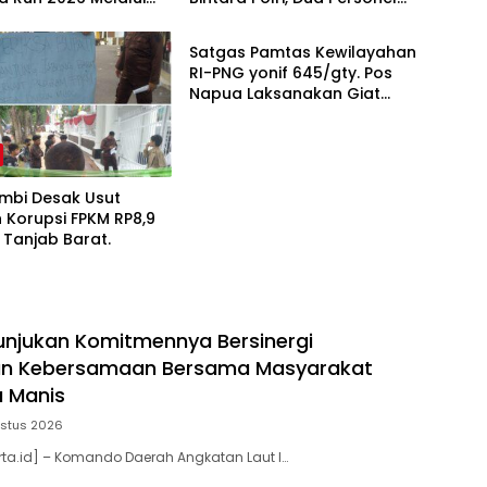
Pendidikan
l Floor Game
Diamankan
Satgas Pamtas Kewilayahan
RI-PNG yonif 645/gty. Pos
Napua Laksanakan Giat
Tenaga Pendidik
mbi Desak Usut
 Korupsi FPKM RP8,9
i Tanjab Barat.
unjukan Komitmennya Bersinergi
 Kebersamaan Bersama Masyarakat
 Manis
stus 2026
ta.id] – Komando Daerah Angkatan Laut I…