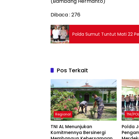
(Bambang Hermanto)
Dibaca :
276
Polda Sumut Tuntut Mati 22 Pe
Pos Terkait
Regional
TNI/POL
TNI AL Menunjukan
Polda 
Komitmennya Bersinergi
Pengam
Membangun Kebersamaan
Merdeka