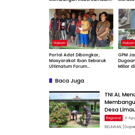
Bersama Masyarakat Desa
Tactica
Limau Manis
Hukum
Hukum
Portal Adat Dibongkar,
GPM Ja
Masyarakat Iban Sebaruk
Dugaan
Ultimatum Forum
Miliar d
Ketemenggungan Sintang:
“Jangan Biarkan Hukum
Baca Juga
Adat Dilecehkan”
TNI AL Men
Membangun
Desa Limau
Regional
6 Agu
BELAWAN, [Gaper