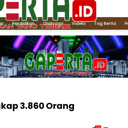
an
Pendidikan
Olahraga
Indeks
Tag Berita
P
kap 3.860 Orang
276