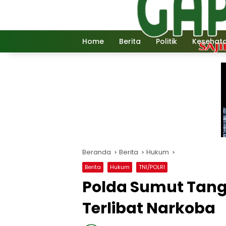
Langsung
ke
konten
Home
Berita
Politik
Kesehat
Beranda
Berita
Hukum
Berita
Hukum
TNI/POLRI
Polda Sumut Tang
Terlibat Narkoba