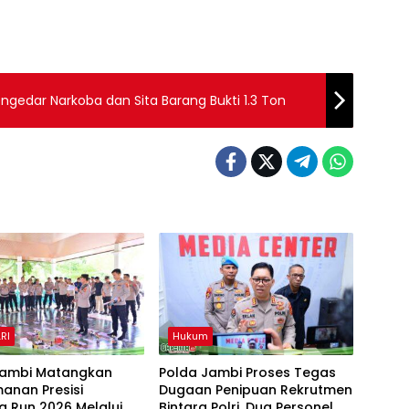
ngedar Narkoba dan Sita Barang Bukti 1.3 Ton
RI
Hukum
Jambi Matangkan
Polda Jambi Proses Tegas
anan Presisi
Dugaan Penipuan Rekrutmen
 Run 2026 Melalui
Bintara Polri, Dua Personel