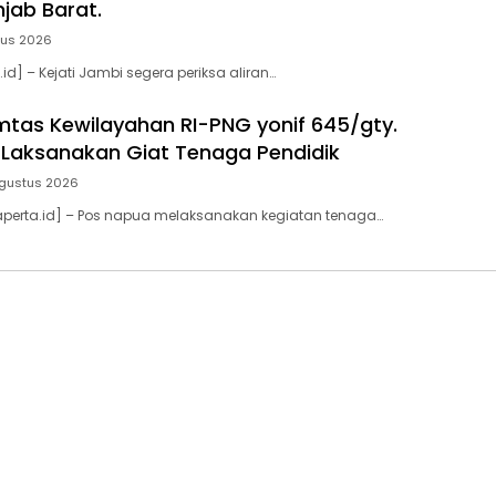
njab Barat.
tus 2026
id] – Kejati Jambi segera periksa aliran…
tas Kewilayahan RI-PNG yonif 645/gty.
Laksanakan Giat Tenaga Pendidik
gustus 2026
aperta.id] – Pos napua melaksanakan kegiatan tenaga…