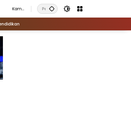
Kamis
, 6
Agust
endidikan
us
2026