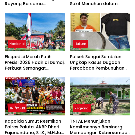
Royong Bersama
Sakit Menahun dalam
Masyarakat Nelayan
Kegiatan Ekspedisi Merah
Sebrang Belawan
Putih Presisi
Nasional
Hukum
Ekspedisi Merah Putih
Polsek Sungai Sembilan
Presisi 2026 Hadir di Dumai,
Ungkap Kasus Dugaan
Perkuat Semangat
Percobaan Pembunuhan
Kebangsaan dan
Berencana
Kepedulian Sosial
TNI/POLRI
Regional
Kapolda Sumut Resmikan
TNI AL Menunjukan
Polres Paluta, AKBP Dheri
Komitmennya Bersinergi
Fajariandono, S.I.K., M.H.Jadi
Membangun Kebersamaan