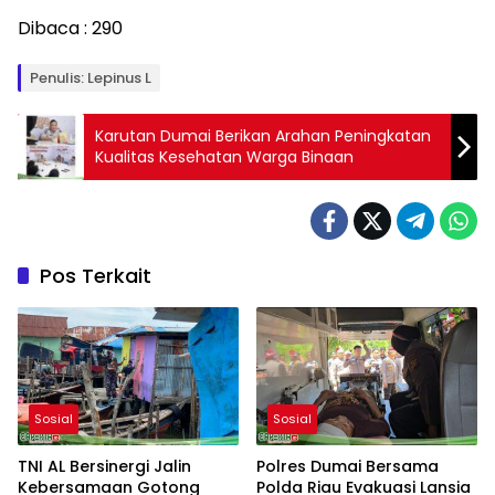
Dibaca :
290
Penulis: Lepinus L
Karutan Dumai Berikan Arahan Peningkatan
Kualitas Kesehatan Warga Binaan
Pos Terkait
Sosial
Sosial
TNI AL Bersinergi Jalin
Polres Dumai Bersama
Kebersamaan Gotong
Polda Riau Evakuasi Lansia