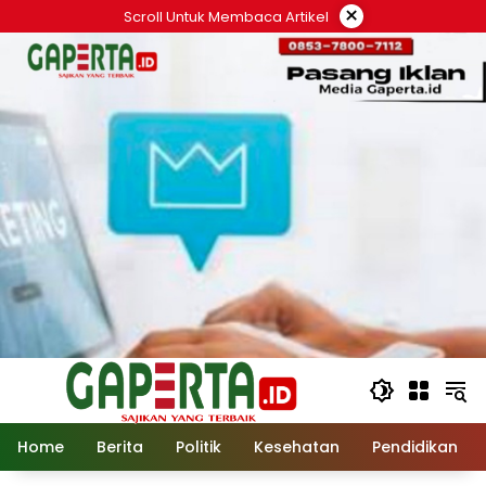
Langsung
×
Scroll Untuk Membaca Artikel
ke
konten
Home
Berita
Politik
Kesehatan
Pendidikan