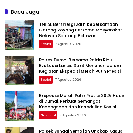
Kapolres Perdana.
Bersama Masyarakat Desa
Limau Manis
Baca Juga
TNI AL Bersinergi Jalin Kebersamaan
Gotong Royong Bersama Masyarakat
Nelayan Sebrang Belawan
Sosial
7 Agustus 2026
Polres Dumai Bersama Polda Riau
Evakuasi Lansia Sakit Menahun dalam
Kegiatan Ekspedisi Merah Putih Presisi
Sosial
7 Agustus 2026
Ekspedisi Merah Putih Presisi 2026 Hadir
di Dumai, Perkuat Semangat
Kebangsaan dan Kepedulian Sosial
Nasional
7 Agustus 2026
Polsek Sungai Sembilan Ungkap Kasus