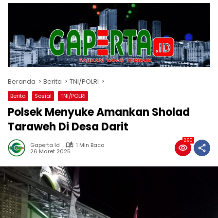
Beranda
Berita
TNI/POLRI
Berita
Sosial
TNI/POLRI
Polsek Menyuke Amankan Sholad
Taraweh Di Desa Darit
290
Gaperta Id
1 Min Baca
26 Maret 2025