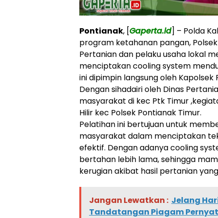
Pontianak
, [
Gaperta.id
] – Polda K
program ketahanan pangan, Polsek 
Pertanian dan pelaku usaha lokal 
menciptakan cooling system mendu
ini dipimpin langsung oleh Kapolsek P
Dengan sihadairi oleh Dinas Pertan
masyarakat di kec Ptk Timur ,kegiata
Hilir kec Polsek Pontianak Timur.
Pelatihan ini bertujuan untuk mem
masyarakat dalam menciptakan tekn
efektif. Dengan adanya cooling sys
bertahan lebih lama, sehingga ma
kerugian akibat hasil pertanian yan
Jangan Lewatkan :
Jelang Har
Tandatangan Piagam Pernyata