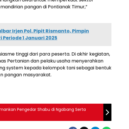
mandirian pangan di Pontianak Timur,”
bar Irjen Pol. Pipit Rismanto, Pimpin
i Periode 1 Januari 2025
asme tinggi dari para peserta. Di akhir kegiatan,
nas Pertanian dan pelaku usaha menyerahkan
ng system kepada kelompok tani sebagai bentuk
an pangan masyarakat.
Amankan Pengedar Shabu di Ngabang Serta