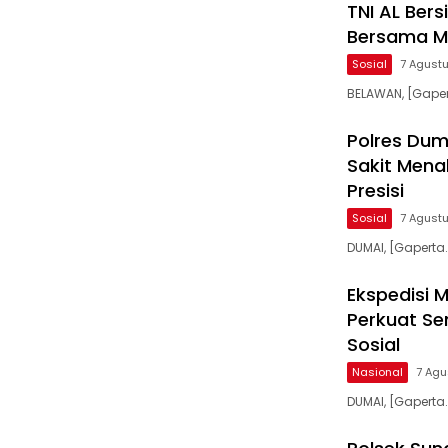
TNI AL Ber
Bersama M
Sosial
7 Agust
BELAWAN, [Gape
Polres Dum
Sakit Mena
Presisi
Sosial
7 Agust
DUMAI, [Gaperta
Ekspedisi M
Perkuat S
Sosial
Nasional
7 Agu
DUMAI, [Gaperta