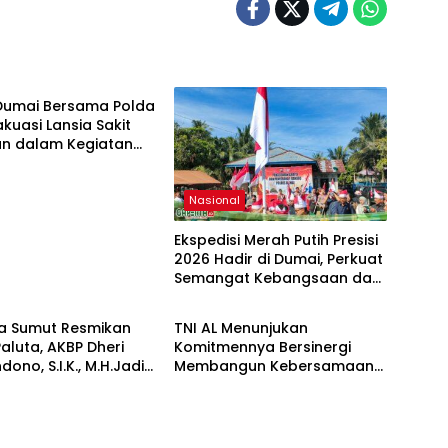
 Dumai Bersama Polda
akuasi Lansia Sakit
n dalam Kegiatan
si Merah Putih Presisi
Nasional
Ekspedisi Merah Putih Presisi
2026 Hadir di Dumai, Perkuat
Semangat Kebangsaan dan
RI
Regional
Kepedulian Sosial
a Sumut Resmikan
TNI AL Menunjukan
Paluta, AKBP Dheri
Komitmennya Bersinergi
dono, S.I.K., M.H.Jadi
Membangun Kebersamaan
s Perdana.
Bersama Masyarakat Desa
Limau Manis