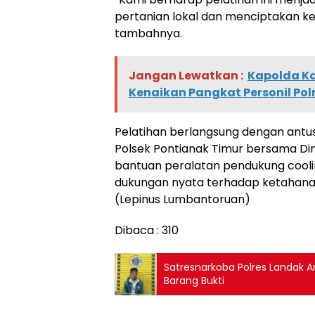
pertanian lokal dan menciptakan ke
tambahnya.
Jangan Lewatkan :
Kapolda Kal
Kenaikan Pangkat Personil Polr
Pelatihan berlangsung dengan antusi
Polsek Pontianak Timur bersama Di
bantuan peralatan pendukung cooli
dukungan nyata terhadap ketahan
(Lepinus Lumbantoruan)
Dibaca :
310
Satresnarkoba Polres Landak 
Barang Bukti