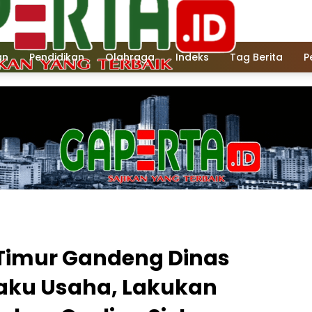
an
Pendidikan
Olahraga
Indeks
Tag Berita
P
 Timur Gandeng Dinas
laku Usaha, Lakukan