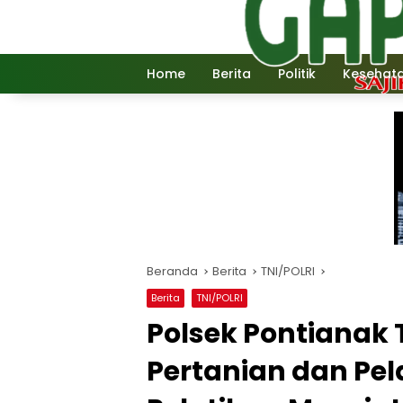
Langsung
ke
konten
Home
Berita
Politik
Kesehat
Beranda
Berita
TNI/POLRI
Berita
TNI/POLRI
Polsek Pontianak
Pertanian dan Pe