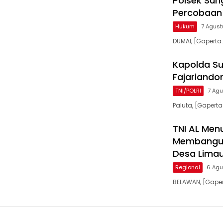
Polsek Sun
Percobaan
Hukum
7 Agus
DUMAI, [Gaperta.
Kapolda Su
Fajariandon
TNI/POLRI
7 Ag
Paluta, [Gaperta
TNI AL Men
Membangun
Desa Limau
Regional
6 Agu
BELAWAN, [Gaper