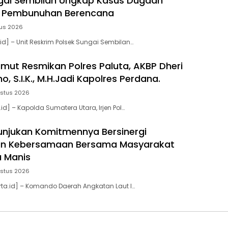
gai Sembilan Ungkap Kasus Dugaan
 Pembunuhan Berencana
tus 2026
id] – Unit Reskrim Polsek Sungai Sembilan…
mut Resmikan Polres Paluta, AKBP Dheri
o, S.I.K., M.H.Jadi Kapolres Perdana.
ustus 2026
.id] – Kapolda Sumatera Utara, Irjen Pol…
unjukan Komitmennya Bersinergi
 Kebersamaan Bersama Masyarakat
 Manis
stus 2026
ta.id] – Komando Daerah Angkatan Laut I…