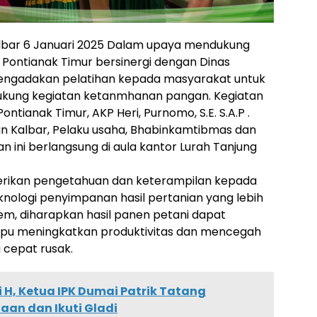
albar 6 Januari 2025 Dalam upaya mendukung
Pontianak Timur bersinergi dengan Dinas
mengadakan pelatihan kepada masyarakat untuk
kung kegiatan ketanmhanan pangan. Kegiatan
ontianak Timur, AKP Heri, Purnomo, S.E. S.A.P .
ian Kalbar, Pelaku usaha, Bhabinkamtibmas dan
n ini berlangsung di aula kantor Lurah Tanjung
berikan pengetahuan dan keterampilan kepada
ologi penyimpanan hasil pertanian yang lebih
tem, diharapkan hasil panen petani dapat
mpu meningkatkan produktivitas dan mencegah
g cepat rusak.
i H, Ketua IPK Dumai Patrik Tatang
an dan Ikuti Gladi