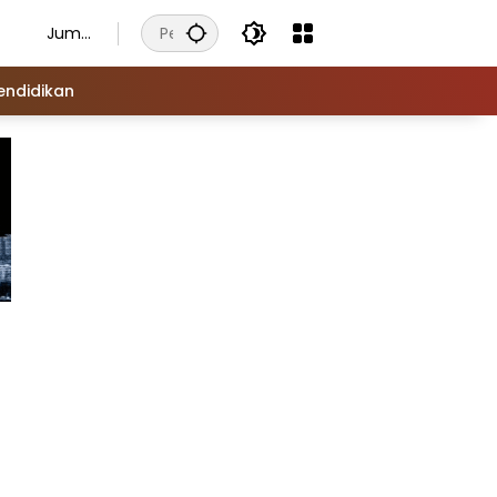
Juma
t, 7
Agust
endidikan
us
2026