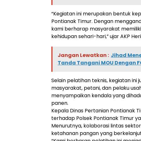
“Kegiatan ini merupakan bentuk ke
Pontianak Timur. Dengan menggande
kami berharap masyarakat memiliki
kehidupan sehari-hari,” ujar AKP He
Jangan Lewatkan :
Jihad Men
Tanda Tangani MOU Dengan 
Selain pelatihan teknis, kegiatan ini
masyarakat, petani, dan pelaku usa
menyampaikan kendala yang dihadapi
panen.
Kepala Dinas Pertanian Pontianak T
terhadap Polsek Pontianak Timur yan
Menurutnya, kolaborasi lintas sekto
ketahanan pangan yang berkelanju
“Kami berharap pelatihan ini menja