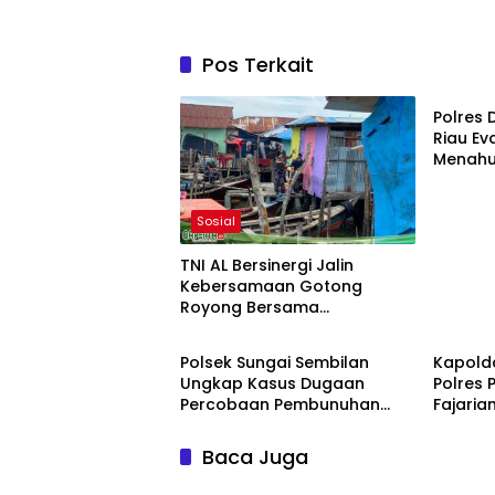
Pos Terkait
Sosial
Polres
Riau Ev
Menahu
Ekspedi
Sosial
TNI AL Bersinergi Jalin
Kebersamaan Gotong
Royong Bersama
Hukum
TNI/POL
Masyarakat Nelayan
Sebrang Belawan
Polsek Sungai Sembilan
Kapold
Ungkap Kasus Dugaan
Polres 
Percobaan Pembunuhan
Fajarian
Berencana
Kapolre
Baca Juga