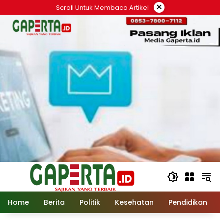
Langsung
×
Scroll Untuk Membaca Artikel
ke
konten
Home
Berita
Politik
Kesehatan
Pendidikan