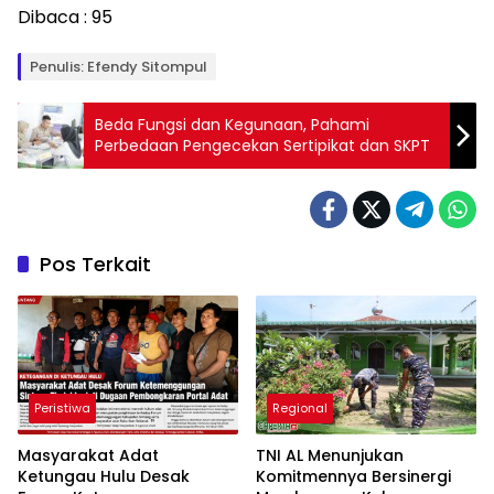
Dibaca :
95
Penulis: Efendy Sitompul
Beda Fungsi dan Kegunaan, Pahami
Perbedaan Pengecekan Sertipikat dan SKPT
Pos Terkait
Peristiwa
Regional
Masyarakat Adat
TNI AL Menunjukan
Ketungau Hulu Desak
Komitmennya Bersinergi