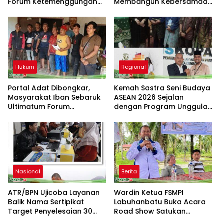
Forum Ketemenggungan
Membangun Kebersamaan
Sintang Tindaklanjuti
Bersama Masyarakat Desa
Dugaan Pembongkaran
Limau Manis
Portal Adat
Hukum
Regional
Portal Adat Dibongkar,
Kemah Sastra Seni Budaya
Masyarakat Iban Sebaruk
ASEAN 2026 Sejalan
Ultimatum Forum
dengan Program Unggulan
Ketemenggungan Sintang:
Kemenbu
“Jangan Biarkan Hukum
Adat Dilecehkan”
Nasional
Berita
ATR/BPN Ujicoba Layanan
Wardin Ketua FSMPI
Balik Nama Sertipikat
Labuhanbatu Buka Acara
Target Penyelesaian 30
Road Show Satukan