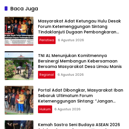
Hari Kerja
Kekuatan Pekerja
Perkebunan Kawal UU
Baca Juga
Ketenagakerjaan Baru
Masyarakat Adat Ketungau Hulu Desak
Forum Ketemenggungan Sintang
Tindaklanjuti Dugaan Pembongkaran
Portal Adat
Peristiwa
6 Agustus 2026
TNI AL Menunjukan Komitmennya
Bersinergi Membangun Kebersamaan
Bersama Masyarakat Desa Limau Manis
Regional
6 Agustus 2026
Portal Adat Dibongkar, Masyarakat Iban
Sebaruk Ultimatum Forum
Ketemenggungan Sintang: “Jangan
Biarkan Hukum Adat Dilecehkan”
Hukum
6 Agustus 2026
Kemah Sastra Seni Budaya ASEAN 2026