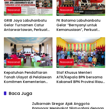
Nasional
Nasional
GRIB Jaya Labuhanbatu
FK Batama Labuhanbatu
Gelar Turnamen Catur
Gelar “Bernyanyi untuk
Antarwartawan, Perkuat
Kemanusiaan”, Perkuat
Silaturahmi dan Sportivitas
Solidaritas dan Kepedulian
Sosial
Nasional
Nasional
Kepatuhan Pendaftaran
Staf Khusus Menteri
Tanah Ulayat di Pelalawan
ATR/Kepala BPN bersama
Komitmen Kementerian
Kakanwil BPN Provinsi Riau
ATR/BPN
Monitoring Kepatuhan
Pendaftaran Tanah Ulayat
Baca Juga
Zulkarnain Siregar Ajak Anggota
Pamagar Meningkat Silaturahmi dengan