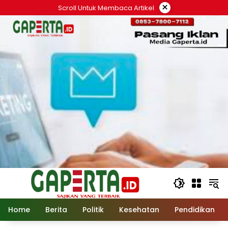
Langsung
×
Scroll Untuk Membaca Artikel
ke
konten
Home
Berita
Politik
Kesehatan
Pendidikan