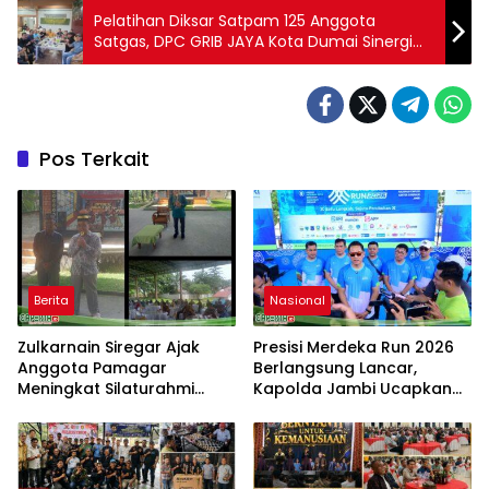
Pelatihan Diksar Satpam 125 Anggota
Satgas, DPC GRIB JAYA Kota Dumai Sinergi
dengan PT Vavi Permata Wayang
Pos Terkait
Berita
Nasional
Zulkarnain Siregar Ajak
Presisi Merdeka Run 2026
Anggota Pamagar
Berlangsung Lancar,
Meningkat Silaturahmi
Kapolda Jambi Ucapkan
dengan Pengajian Bulanan
Terimakasih dan Apresiasi
Pamagar Agar Terjalin
Dukungan Masyarakat
Ukhuwah Islami