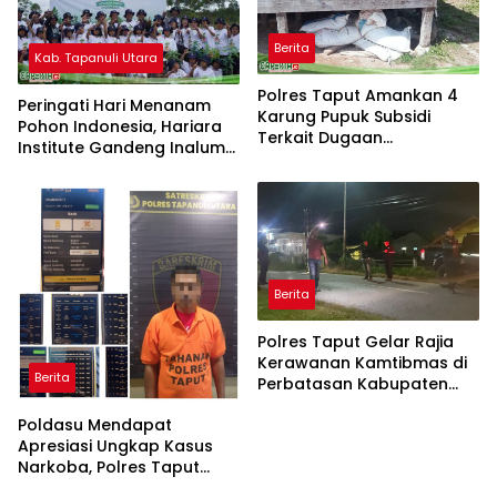
Berita
Kab. Tapanuli Utara
Polres Taput Amankan 4
Peringati Hari Menanam
Karung Pupuk Subsidi
Pohon Indonesia, Hariara
Terkait Dugaan
Institute Gandeng Inalum
Penimbunan Pupuk Di
Dan Perum Jasa Tirta
Sigotom
Laksanakan Penanaman
Pohon Di Kecamatan
Sipahutar
Berita
Polres Taput Gelar Rajia
Kerawanan Kamtibmas di
Berita
Perbatasan Kabupaten
Toba, Cegah Masuknya
Poldasu Mendapat
Narkoba Ke Taput
Apresiasi Ungkap Kasus
Narkoba, Polres Taput
Tebang Pilih Kasus Togel