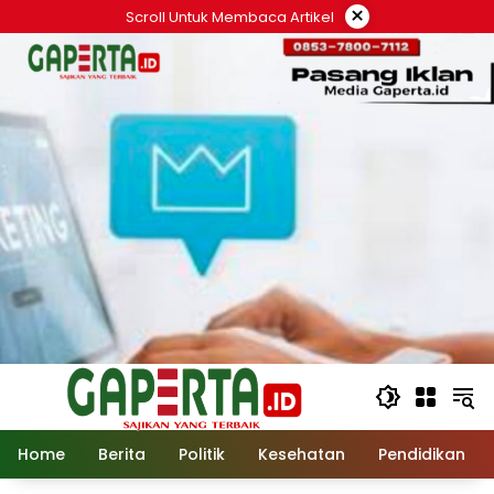
Langsung
×
Scroll Untuk Membaca Artikel
ke
konten
Home
Berita
Politik
Kesehatan
Pendidikan