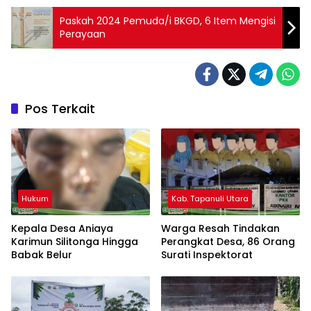
Paskah 2024 Pemuda/i BKGD, 6 Item Mengisi
Perayaan
Pos Terkait
Hukum
Kab. Tapanuli Utara
Kepala Desa Aniaya
Warga Resah Tindakan
Karimun Silitonga Hingga
Perangkat Desa, 86 Orang
Babak Belur
Surati Inspektorat