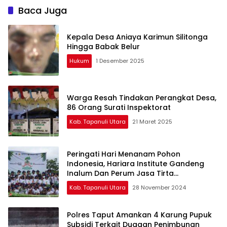
Baca Juga
Kepala Desa Aniaya Karimun Silitonga
Hingga Babak Belur
Hukum
1 Desember 2025
Warga Resah Tindakan Perangkat Desa,
86 Orang Surati Inspektorat
Kab. Tapanuli Utara
21 Maret 2025
Peringati Hari Menanam Pohon
Indonesia, Hariara Institute Gandeng
Inalum Dan Perum Jasa Tirta
Laksanakan Penanaman Pohon Di
Kab. Tapanuli Utara
28 November 2024
Kecamatan Sipahutar
Polres Taput Amankan 4 Karung Pupuk
Subsidi Terkait Dugaan Penimbunan