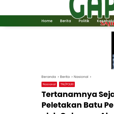
Langsung
ke
konten
Home
Berita
Politik
Kesehat
Beranda
Berita
Nasional
Nasional
TNI/POLRI
Tertanamnya Sej
Peletakan Batu P