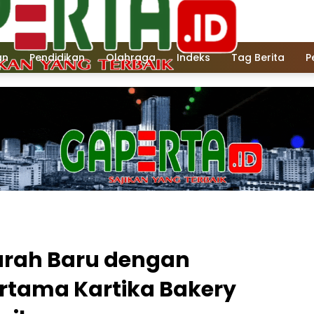
an
Pendidikan
Olahraga
Indeks
Tag Berita
P
arah Baru dengan
ertama Kartika Bakery