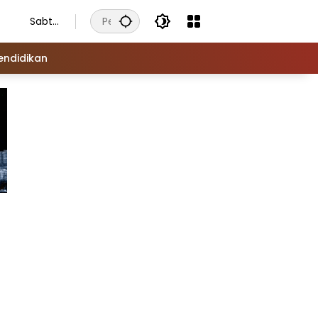
Sabtu
, 8
Agust
endidikan
us
2026