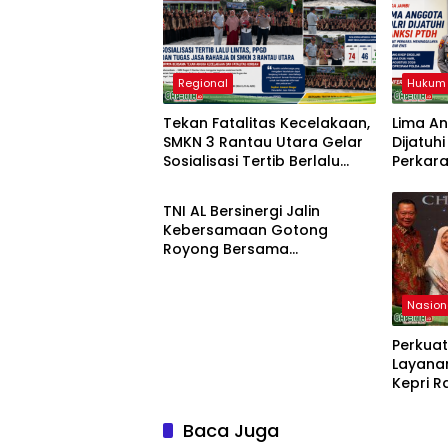
Regional
Hukum
Tekan Fatalitas Kecelakaan,
Lima An
SMKN 3 Rantau Utara Gelar
Dijatuh
Sosialisasi Tertib Berlalu
Perkar
Sosial
Lintas dan PPGD
Brigadi
TNI AL Bersinergi Jalin
Kebersamaan Gotong
Royong Bersama
Masyarakat Nelayan
Sebrang Belawan
Nasion
Perkuat
Layanan
Kepri R
Industr
Champi
Baca Juga