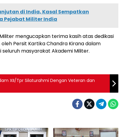
njutan di India, Kasal Sempatkan
 Pejabat Militer India
Militer mengucapkan terima kasih atas dedikasi
n oleh Persit Kartika Chandra Kirana dalam
seluruh masyarakat Akademi Militer.
Kodam XII/Tpr Silaturahmi Dengan Veteran dan