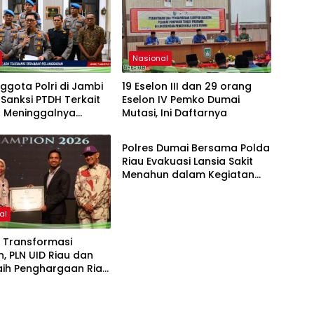
Nasional
ggota Polri di Jambi
19 Eselon III dan 29 orang
i Sanksi PTDH Terkait
Eselon IV Pemko Dumai
a Meninggalnya
Mutasi, Ini Daftarnya
Sosial
r EWS
Polres Dumai Bersama Polda
Riau Evakuasi Lansia Sakit
Menahun dalam Kegiatan
Ekspedisi Merah Putih Presisi
al
 Transformasi
, PLN UID Riau dan
aih Penghargaan Riau
y Marketing
on 2026