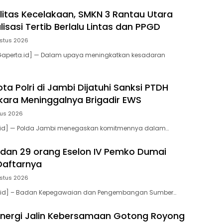
litas Kecelakaan, SMKN 3 Rantau Utara
lisasi Tertib Berlalu Lintas dan PPGD
stus 2026
Gaperta.id] — Dalam upaya meningkatkan kesadaran
a Polri di Jambi Dijatuhi Sanksi PTDH
rkara Meninggalnya Brigadir EWS
tus 2026
a.id] — Polda Jambi menegaskan komitmennya dalam…
II dan 29 orang Eselon IV Pemko Dumai
 Daftarnya
stus 2026
a.id] – Badan Kepegawaian dan Pengembangan Sumber…
sinergi Jalin Kebersamaan Gotong Royong