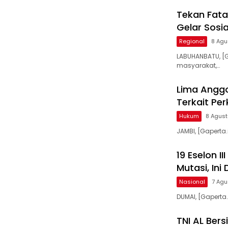
Tekan Fata
Gelar Sosia
Regional
8 Agu
LABUHANBATU, [
masyarakat,…
Lima Anggot
Terkait Pe
Hukum
8 Agus
JAMBI, [Gapert
19 Eselon I
Mutasi, Ini
Nasional
7 Agu
DUMAI, [Gapert
TNI AL Ber