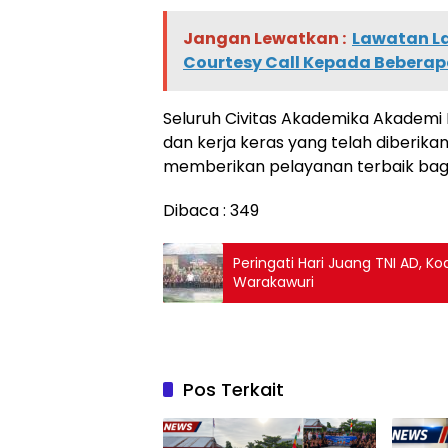
Jangan Lewatkan :
Lawatan La
Courtesy Call Kepada Beberapa
Seluruh Civitas Akademika Akademi 
dan kerja keras yang telah diberika
memberikan pelayanan terbaik bagi 
Dibaca :
349
Peringati Hari Juang TNI AD, 
Warakawuri
Pos Terkait