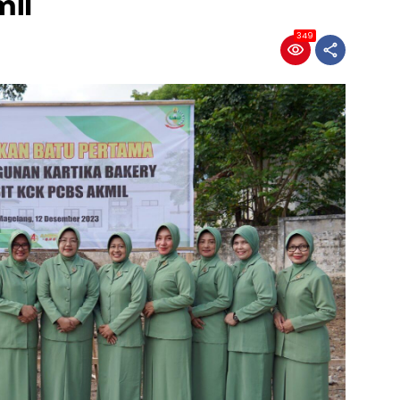
mil
349