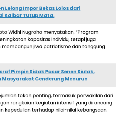
n Lelong Impor Bekas Lolos dari
i Kalbar Tutup Mata.
Sapto Widhi Nugroho menyatakan, “Program
ningkatan kapasitas individu, tetapi juga
m membangun jiwa patriotisme dan tanggung
Asraf Pimpin Sidak Pasar Senen Siulak,
n Masyarakat Cenderung Menurun
ejumlah tokoh penting, termasuk perwakilan dari
ngan rangkaian kegiatan intensif yang dirancang
epedulian terhadap nilai-nilai kebangsaan.