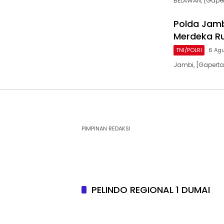
BELAWAN, [Gaper
Polda Jam
Merdeka Ru
TNI/POLRI
6 Ag
Jambi, [Gaperta
PIMPINAN REDAKSI
PELINDO REGIONAL 1 DUMAI