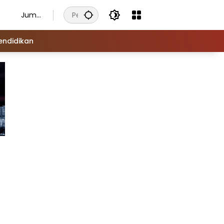
Juma
t, 7
Agust
endidikan
us
2026