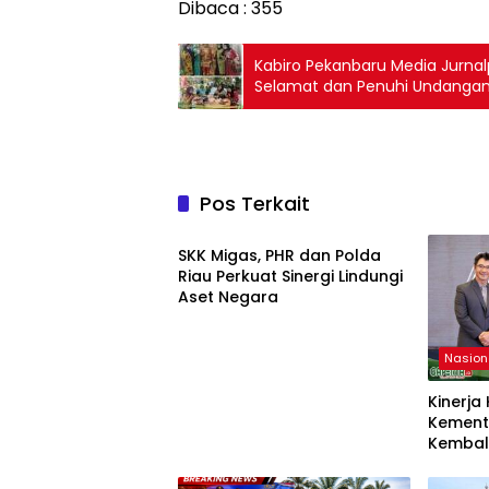
Dibaca :
355
Kabiro Pekanbaru Media Jurnal
Selamat dan Penuhi Undanga
Pos Terkait
Nasional
SKK Migas, PHR dan Polda
Riau Perkuat Sinergi Lindungi
Aset Negara
Nasion
Kinerja
Kement
Kembali