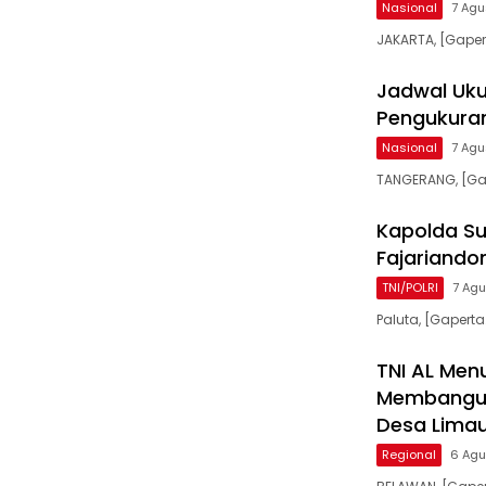
Nasional
7 Agu
JAKARTA, [Gaper
Jadwal Uku
Pengukuran
Nasional
7 Agu
TANGERANG, [Ga
Kapolda Su
Fajariandon
TNI/POLRI
7 Ag
Paluta, [Gaperta
TNI AL Men
Membangun
Desa Limau
Regional
6 Agu