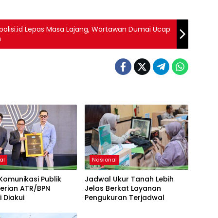
polisi.id Lepas Masa Lajang, Wartawan Dumai Ucap
n
al
Nasional
 Komunikasi Publik
Jadwal Ukur Tanah Lebih
erian ATR/BPN
Jelas Berkat Layanan
 Diakui
Pengukuran Terjadwal
TNI/POLRI