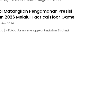
ta.id] – Komando Daerah Angkatan Laut I…
bi Matangkan Pengamanan Presisi
n 2026 Melalui Tactical Floor Game
ustus 2026
.id] – Polda Jambi menggelar kegiatan Strategi…