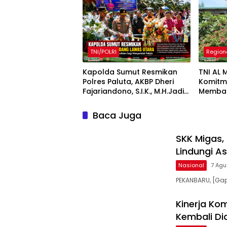
TNI/POLRI
Region
Kapolda Sumut Resmikan
TNI AL 
Polres Paluta, AKBP Dheri
Komitm
Fajariandono, S.I.K., M.H.Jadi
Memba
Kapolres Perdana.
Bersam
Limau 
Baca Juga
SKK Migas, 
Lindungi A
Nasional
7 Agu
PEKANBARU, [Gap
Kinerja Ko
Kembali Di