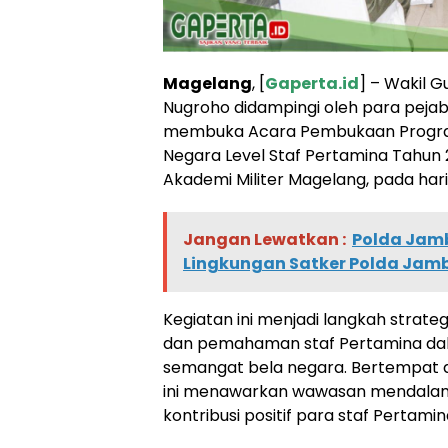
Magelang
, [
Gaperta.id
] – Wakil G
Nugroho didampingi oleh para pejaba
membuka Acara Pembukaan Progra
Negara Level Staf Pertamina Tahun 2
Akademi Militer Magelang, pada hari
Jangan Lewatkan :
Polda Jamb
Lingkungan Satker Polda Jambi 
Kegiatan ini menjadi langkah stra
dan pemahaman staf Pertamina da
semangat bela negara. Bertempat di
ini menawarkan wawasan mendalam
kontribusi positif para staf Perta