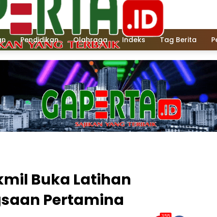
an
Pendidikan
Olahraga
Indeks
Tag Berita
P
kmil Buka Latihan
saan Pertamina
355