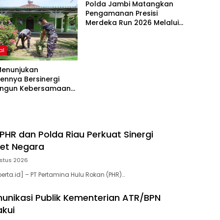
Polda Jambi Matangkan
Pengamanan Presisi
Merdeka Run 2026 Melalui
Tactical Floor Game
al
Menunjukan
ennya Bersinergi
ngun Kebersamaan
a Masyarakat Desa
Manis
PHR dan Polda Riau Perkuat Sinergi
set Negara
stus 2026
erta.id] – PT Pertamina Hulu Rokan (PHR)…
munikasi Publik Kementerian ATR/BPN
akui