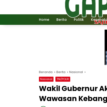
Langsung
ke
konten
Home
Berita
Politik
Kesehat
Beranda
Berita
Nasional
Nasional
TNI/POLRI
Wakil Gubernur A
Wawasan Kebang