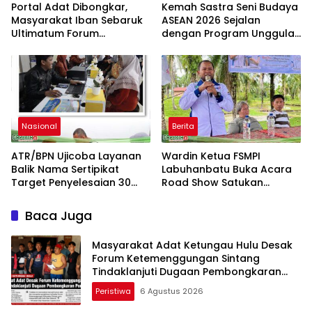
Portal Adat Dibongkar,
Kemah Sastra Seni Budaya
Masyarakat Iban Sebaruk
ASEAN 2026 Sejalan
Ultimatum Forum
dengan Program Unggulan
Ketemenggungan Sintang:
Kemenbu
“Jangan Biarkan Hukum
Adat Dilecehkan”
Nasional
Berita
ATR/BPN Ujicoba Layanan
Wardin Ketua FSMPI
Balik Nama Sertipikat
Labuhanbatu Buka Acara
Target Penyelesaian 30
Road Show Satukan
Hari Kerja
Kekuatan Pekerja
Perkebunan Kawal UU
Baca Juga
Ketenagakerjaan Baru
Masyarakat Adat Ketungau Hulu Desak
Forum Ketemenggungan Sintang
Tindaklanjuti Dugaan Pembongkaran
Portal Adat
Peristiwa
6 Agustus 2026