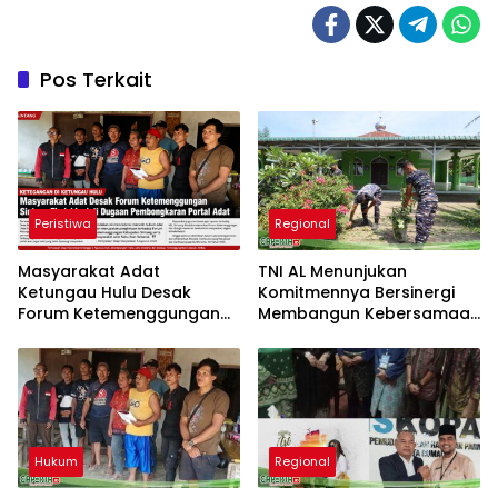
Pos Terkait
Peristiwa
Regional
Masyarakat Adat
TNI AL Menunjukan
Ketungau Hulu Desak
Komitmennya Bersinergi
Forum Ketemenggungan
Membangun Kebersamaan
Sintang Tindaklanjuti
Bersama Masyarakat Desa
Dugaan Pembongkaran
Limau Manis
Portal Adat
Hukum
Regional