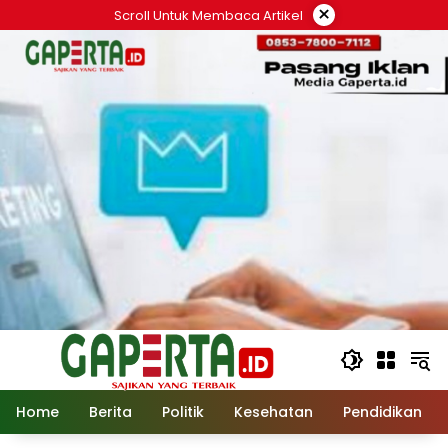
Langsung
×
Scroll Untuk Membaca Artikel
ke
konten
Home
Berita
Politik
Kesehatan
Pendidikan