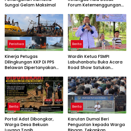
Sungai Gelam Maksimal
Forum Ketemenggungan
Sintang Tindaklanjuti
Dugaan Pembongkaran
Portal Adat
Peristiwa
Berita
Kinerja Petugas
Wardin Ketua FSMPI
Dilingkungan KKP Di PPS
Labuhanbatu Buka Acara
Belawan Dipertanyakan
Road Show Satukan
Terkait Kapal Ikan Sering
Kekuatan Pekerja
Kali Alami Kebakaran
Perkebunan Kawal UU
Ketenagakerjaan Baru
Berita
Berita
Portal Adat Dibongkar,
Karutan Dumai Beri
Warga Desa Bekuan
Penguatan kepada Warga
Luyang Tagih
Binaan, Tekankan