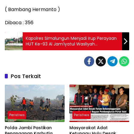
( Bambang Hermanto )
Dibaca :
356
Kapolres Simalungun Menjadi Irup Perayaan
HUT Ke-93 Al Jam’iyatul Wasliyah
Simalungun Berlangsung Meriah Dengan
Pawai Ta’aruf
Pos Terkait
Peristiwa
Peristiwa
Polda Jambi Pastikan
Masyarakat Adat
Penanganan Karhutla
Ketungau Hulu Desak