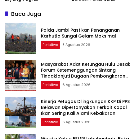
Pertanggungjawaban
Kebersihan dan Ketertiban
Humas PT HPI dan Kepala
Baca Juga
Desa yang Diduga Terlibat
Polda Jambi Pastikan Penanganan
Karhutla Sungai Gelam Maksimal
Peristiwa
8 Agustus 2026
Masyarakat Adat Ketungau Hulu Desak
Forum Ketemenggungan Sintang
Tindaklanjuti Dugaan Pembongkaran
Portal Adat
Peristiwa
6 Agustus 2026
Kinerja Petugas Dilingkungan KKP Di PPS
Belawan Dipertanyakan Terkait Kapal
Ikan Sering Kali Alami Kebakaran
Peristiwa
6 Agustus 2026
Wardin Ketua FSMPI Labuhanbatu Buka