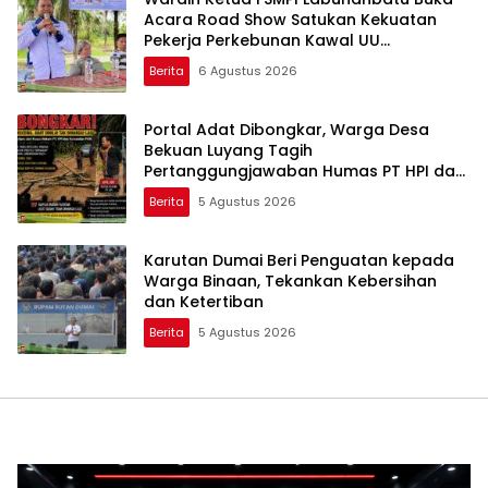
Acara Road Show Satukan Kekuatan
Pekerja Perkebunan Kawal UU
Ketenagakerjaan Baru
Berita
6 Agustus 2026
Portal Adat Dibongkar, Warga Desa
Bekuan Luyang Tagih
Pertanggungjawaban Humas PT HPI dan
Kepala Desa yang Diduga Terlibat
Berita
5 Agustus 2026
Karutan Dumai Beri Penguatan kepada
Warga Binaan, Tekankan Kebersihan
dan Ketertiban
Berita
5 Agustus 2026