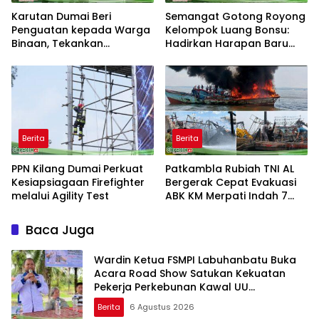
Karutan Dumai Beri
Semangat Gotong Royong
Penguatan kepada Warga
Kelompok Luang Bonsu:
Binaan, Tekankan
Hadirkan Harapan Baru
Kebersihan dan Ketertiban
dari Ternak Bebek Petelur
Berita
Berita
PPN Kilang Dumai Perkuat
Patkambla Rubiah TNI AL
Kesiapsiagaan Firefighter
Bergerak Cepat Evakuasi
melalui Agility Test
ABK KM Merpati Indah 7
Yang Terbakar Di Laut
Baca Juga
Wardin Ketua FSMPI Labuhanbatu Buka
Acara Road Show Satukan Kekuatan
Pekerja Perkebunan Kawal UU
Ketenagakerjaan Baru
Berita
6 Agustus 2026