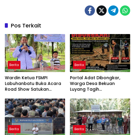
Pos Terkait
Berita
Berita
Wardin Ketua FSMPI
Portal Adat Dibongkar,
Labuhanbatu Buka Acara
Warga Desa Bekuan
Road Show Satukan
Luyang Tagih
Kekuatan Pekerja
Pertanggungjawaban
Perkebunan Kawal UU
Humas PT HPI dan Kepala
Ketenagakerjaan Baru
Desa yang Diduga Terlibat
Berita
Berita