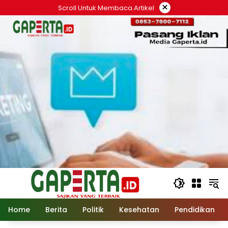
Langsung
×
Scroll Untuk Membaca Artikel
ke
konten
Home
Berita
Politik
Kesehatan
Pendidikan