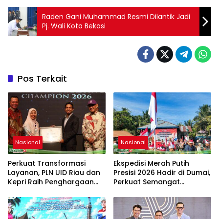
Raden Gani Muhammad Resmi Dilantik Jadi
Pj. Wali Kota Bekasi
Pos Terkait
Nasional
Nasional
Perkuat Transformasi
Ekspedisi Merah Putih
Layanan, PLN UID Riau dan
Presisi 2026 Hadir di Dumai,
Kepri Raih Penghargaan
Perkuat Semangat
Riau Industry Marketing
Kebangsaan dan
Champion 2026
Kepedulian Sosial