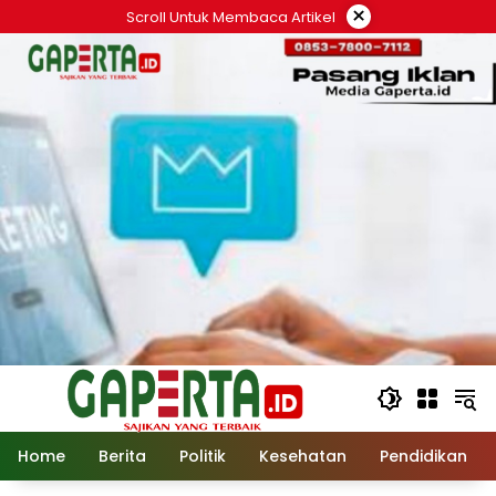
Langsung
×
Scroll Untuk Membaca Artikel
ke
konten
Home
Berita
Politik
Kesehatan
Pendidikan