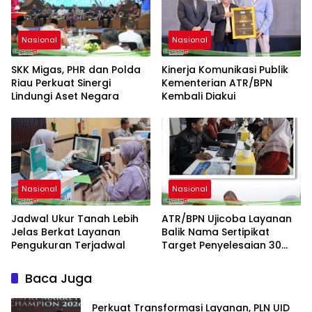
Nasional
Nasional
SKK Migas, PHR dan Polda
Kinerja Komunikasi Publik
Riau Perkuat Sinergi
Kementerian ATR/BPN
Lindungi Aset Negara
Kembali Diakui
Nasional
Nasional
Jadwal Ukur Tanah Lebih
ATR/BPN Ujicoba Layanan
Jelas Berkat Layanan
Balik Nama Sertipikat
Pengukuran Terjadwal
Target Penyelesaian 30
Hari Kerja
Baca Juga
Perkuat Transformasi Layanan, PLN UID