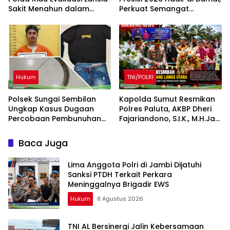
Sakit Menahun dalam
Perkuat Semangat
Kegiatan Ekspedisi Merah
Kebangsaan dan
Putih Presisi
Kepedulian Sosial
Hukum
TNI/POLRI
Polsek Sungai Sembilan
Kapolda Sumut Resmikan
Ungkap Kasus Dugaan
Polres Paluta, AKBP Dheri
Percobaan Pembunuhan
Fajariandono, S.I.K., M.H.Jadi
Berencana
Kapolres Perdana.
Baca Juga
Lima Anggota Polri di Jambi Dijatuhi
Sanksi PTDH Terkait Perkara
Meninggalnya Brigadir EWS
Hukum
8 Agustus 2026
TNI AL Bersinergi Jalin Kebersamaan