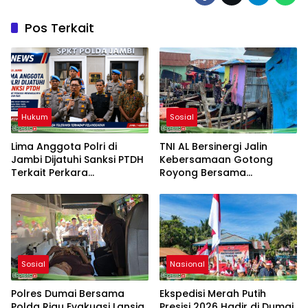
Pos Terkait
Hukum
Sosial
Lima Anggota Polri di
TNI AL Bersinergi Jalin
Jambi Dijatuhi Sanksi PTDH
Kebersamaan Gotong
Terkait Perkara
Royong Bersama
Meninggalnya Brigadir EWS
Masyarakat Nelayan
Sebrang Belawan
Sosial
Nasional
Polres Dumai Bersama
Ekspedisi Merah Putih
Polda Riau Evakuasi Lansia
Presisi 2026 Hadir di Dumai,