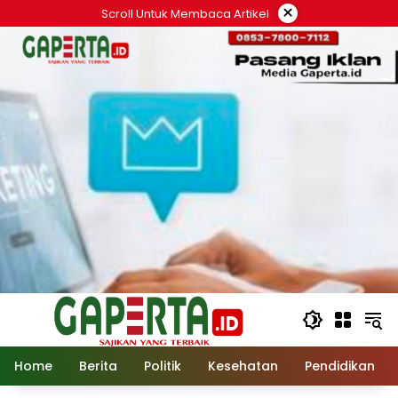
Langsung
×
Scroll Untuk Membaca Artikel
ke
konten
Home
Berita
Politik
Kesehatan
Pendidikan