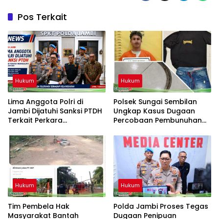
Pos Terkait
Hukum
Hukum
Lima Anggota Polri di
Polsek Sungai Sembilan
Jambi Dijatuhi Sanksi PTDH
Ungkap Kasus Dugaan
Terkait Perkara
Percobaan Pembunuhan
Meninggalnya Brigadir EWS
Berencana
Hukum
Hukum
Tim Pembela Hak
Polda Jambi Proses Tegas
Masyarakat Bantah
Dugaan Penipuan