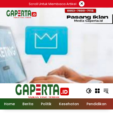
Langsung
×
Scroll Untuk Membaca Artikel
ke
konten
Home
Berita
Politik
Kesehatan
Pendidikan