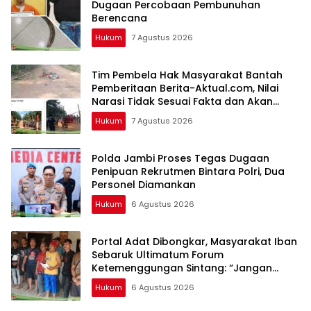
Dugaan Percobaan Pembunuhan
Berencana
Hukum
7 Agustus 2026
Tim Pembela Hak Masyarakat Bantah
Pemberitaan Berita-Aktual.com, Nilai
Narasi Tidak Sesuai Fakta dan Akan
Tempuh Jalur Dewan Pers
Hukum
7 Agustus 2026
Polda Jambi Proses Tegas Dugaan
Penipuan Rekrutmen Bintara Polri, Dua
Personel Diamankan
Hukum
6 Agustus 2026
Portal Adat Dibongkar, Masyarakat Iban
Sebaruk Ultimatum Forum
Ketemenggungan Sintang: “Jangan
Biarkan Hukum Adat Dilecehkan”
Hukum
6 Agustus 2026