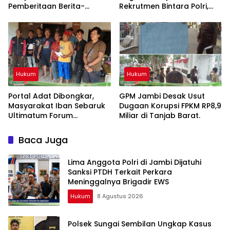
Pemberitaan Berita-
Rekrutmen Bintara Polri,
Aktual.com, Nilai Narasi
Dua Personel Diamankan
Tidak Sesuai Fakta dan
Akan Tempuh Jalur Dewan
Pers
Hukum
Hukum
Portal Adat Dibongkar,
GPM Jambi Desak Usut
Masyarakat Iban Sebaruk
Dugaan Korupsi FPKM RP8,9
Ultimatum Forum
Miliar di Tanjab Barat.
Ketemenggungan Sintang:
“Jangan Biarkan Hukum
Baca Juga
Adat Dilecehkan”
Lima Anggota Polri di Jambi Dijatuhi
Sanksi PTDH Terkait Perkara
Meninggalnya Brigadir EWS
Hukum
8 Agustus 2026
Polsek Sungai Sembilan Ungkap Kasus