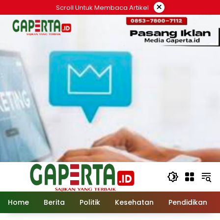
Langsung
×
Scroll Untuk Membaca Artikel
ke
konten
Home
Berita
Politik
Kesehatan
Pendidikan