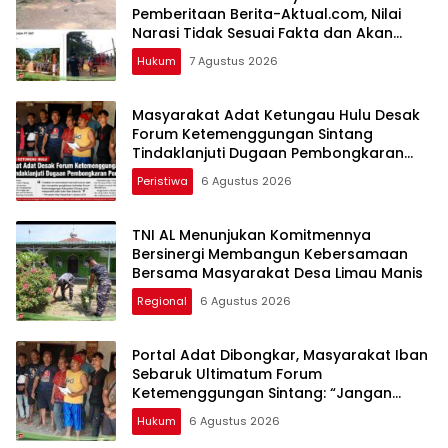
Pemberitaan Berita-Aktual.com, Nilai
Narasi Tidak Sesuai Fakta dan Akan
Tempuh Jalur Dewan Pers
Hukum
7 Agustus 2026
Masyarakat Adat Ketungau Hulu Desak
Forum Ketemenggungan Sintang
Tindaklanjuti Dugaan Pembongkaran
Portal Adat
Peristiwa
6 Agustus 2026
TNI AL Menunjukan Komitmennya
Bersinergi Membangun Kebersamaan
Bersama Masyarakat Desa Limau Manis
Regional
6 Agustus 2026
Portal Adat Dibongkar, Masyarakat Iban
Sebaruk Ultimatum Forum
Ketemenggungan Sintang: “Jangan
Biarkan Hukum Adat Dilecehkan”
Hukum
6 Agustus 2026