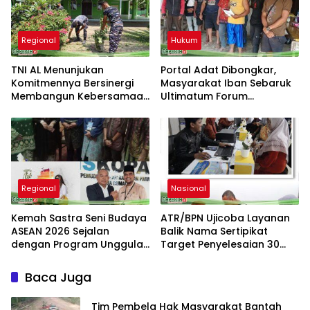
Pers
Regional
Hukum
TNI AL Menunjukan
Portal Adat Dibongkar,
Komitmennya Bersinergi
Masyarakat Iban Sebaruk
Membangun Kebersamaan
Ultimatum Forum
Bersama Masyarakat Desa
Ketemenggungan Sintang:
Limau Manis
“Jangan Biarkan Hukum
Adat Dilecehkan”
Regional
Nasional
Kemah Sastra Seni Budaya
ATR/BPN Ujicoba Layanan
ASEAN 2026 Sejalan
Balik Nama Sertipikat
dengan Program Unggulan
Target Penyelesaian 30
Kemenbu
Hari Kerja
Baca Juga
Tim Pembela Hak Masyarakat Bantah