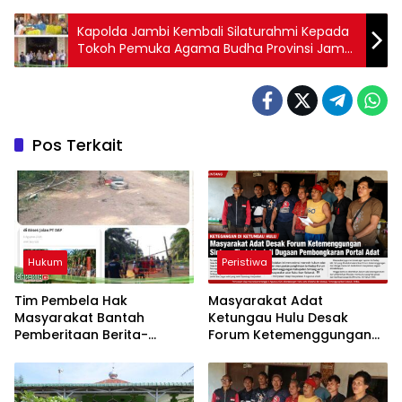
Kapolda Jambi Kembali Silaturahmi Kepada
Tokoh Pemuka Agama Budha Provinsi Jambi
di Vihara Jaya Manggala
Pos Terkait
Hukum
Peristiwa
Tim Pembela Hak
Masyarakat Adat
Masyarakat Bantah
Ketungau Hulu Desak
Pemberitaan Berita-
Forum Ketemenggungan
Aktual.com, Nilai Narasi
Sintang Tindaklanjuti
Tidak Sesuai Fakta dan
Dugaan Pembongkaran
Akan Tempuh Jalur Dewan
Portal Adat