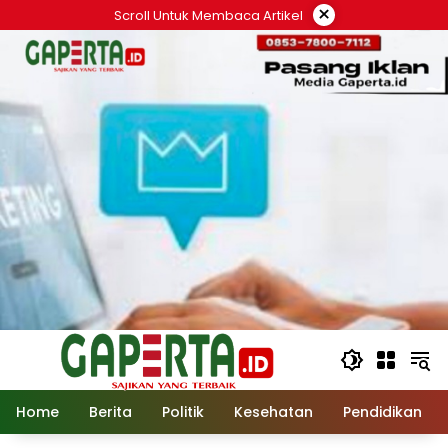
Langsung
×
Scroll Untuk Membaca Artikel
ke
konten
Home
Berita
Politik
Kesehatan
Pendidikan