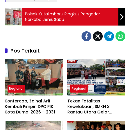
Polsek Kutalimbaru Ringkus Pengedar
Narkoba Jenis Sabu
Pos Terkait
Regional
Regional
Konfercab, Zainal Arif
Tekan Fatalitas
Kembali Pimpin DPC PIKI
Kecelakaan, SMKN 3
Kota Dumai 2026 – 2031
Rantau Utara Gelar
Sosialisasi Tertib Berlalu
Lintas dan PPGD