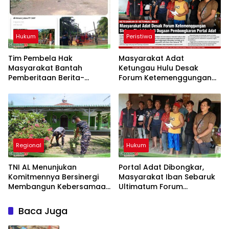
Hukum
Peristiwa
Tim Pembela Hak
Masyarakat Adat
Masyarakat Bantah
Ketungau Hulu Desak
Pemberitaan Berita-
Forum Ketemenggungan
Aktual.com, Nilai Narasi
Sintang Tindaklanjuti
Tidak Sesuai Fakta dan
Dugaan Pembongkaran
Akan Tempuh Jalur Dewan
Portal Adat
Pers
Regional
Hukum
TNI AL Menunjukan
Portal Adat Dibongkar,
Komitmennya Bersinergi
Masyarakat Iban Sebaruk
Membangun Kebersamaan
Ultimatum Forum
Bersama Masyarakat Desa
Ketemenggungan Sintang:
Limau Manis
“Jangan Biarkan Hukum
Baca Juga
Adat Dilecehkan”