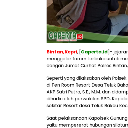
Bintan,Kepri
, [
Gaperta.id
]– jajara
menggelar forum terbuka untuk me
dengan Jumat Curhat Polres Bintan,
Seperti yang dilaksakan oleh Pols
di Ten Room Resort Desa Teluk Baka
AKP Satri Putra, S.E., M.M. dan didam
dihadiri oleh perwakilan BPD, Kepa
sekitar Resort desa Teluk Bakau Ke
Saat pelaksanaan Kapolsek Gunung 
yaitu mempererat hubungan silatur