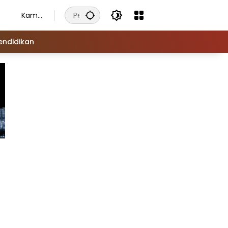
Kamis
, 6
Agust
endidikan
us
2026