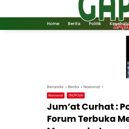
Langsung
ke
konten
Home
Berita
Politik
Kesehat
Beranda
Berita
Nasional
Nasional
TNI/POLRI
Jum’at Curhat : P
Forum Terbuka M