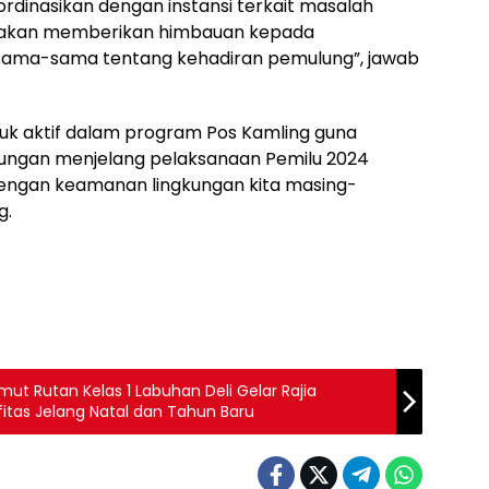
rdinasikan dengan instansi terkait masalah
uga akan memberikan himbauan kepada
rsama-sama tentang kehadiran pemulung”, jawab
k aktif dalam program Pos Kamling guna
gkungan menjelang pelaksanaan Pemilu 2024
 dengan keamanan lingkungan kita masing-
g.
t Rutan Kelas 1 Labuhan Deli Gelar Rajia
tas Jelang Natal dan Tahun Baru