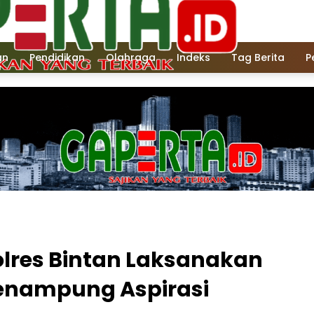
an
Pendidikan
Olahraga
Indeks
Tag Berita
P
olres Bintan Laksanakan
enampung Aspirasi