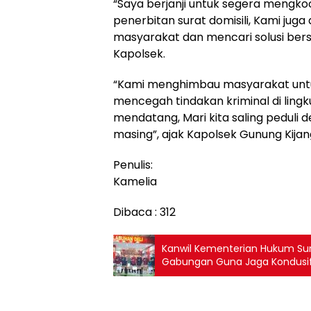
“Saya berjanji untuk segera mengkoo
penerbitan surat domisili, Kami j
masyarakat dan mencari solusi be
Kapolsek.
“Kami menghimbau masyarakat untu
mencegah tindakan kriminal di lin
mendatang, Mari kita saling peduli
masing”, ajak Kapolsek Gunung Kijan
Penulis:
Kamelia
Dibaca :
312
Kanwil Kementerian Hukum Sumu
Gabungan Guna Jaga Kondusifi