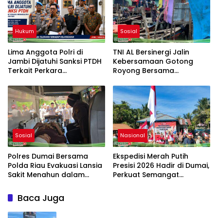
Hukum
Sosial
Lima Anggota Polri di
TNI AL Bersinergi Jalin
Jambi Dijatuhi Sanksi PTDH
Kebersamaan Gotong
Terkait Perkara
Royong Bersama
Meninggalnya Brigadir EWS
Masyarakat Nelayan
Sebrang Belawan
Sosial
Nasional
Polres Dumai Bersama
Ekspedisi Merah Putih
Polda Riau Evakuasi Lansia
Presisi 2026 Hadir di Dumai,
Sakit Menahun dalam
Perkuat Semangat
Kegiatan Ekspedisi Merah
Kebangsaan dan
Putih Presisi
Kepedulian Sosial
Baca Juga