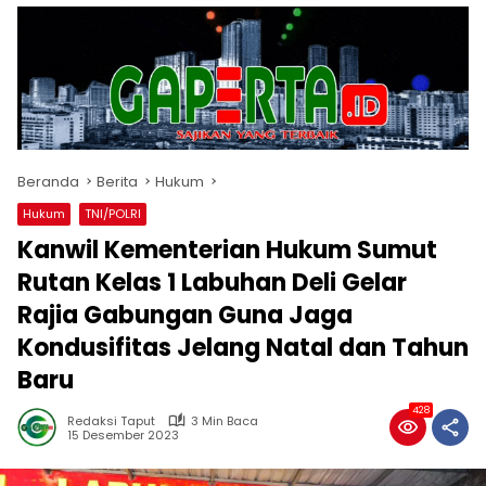
Beranda
Berita
Hukum
Hukum
TNI/POLRI
Kanwil Kementerian Hukum Sumut
Rutan Kelas 1 Labuhan Deli Gelar
Rajia Gabungan Guna Jaga
Kondusifitas Jelang Natal dan Tahun
Baru
428
Redaksi Taput
3 Min Baca
15 Desember 2023