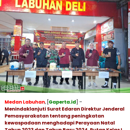
Medan Labuhan
, [
Gaperta.id
] –
Menindaklanjuti Surat Edaran Direktur Jenderal
Pemasyarakatan tentang peningkatan
kewaspadaan menghadapi Perayaan Natal
Tahun 2023 dan Tahun Baru 2024, Rutan Kelas I