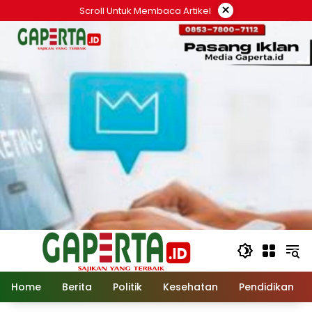
Langsung
×
Scroll Untuk Membaca Artikel
ke
konten
Home
Berita
Politik
Kesehatan
Pendidikan