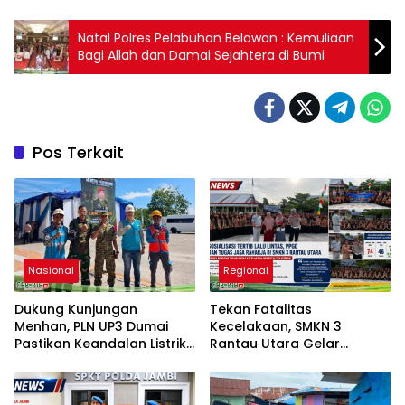
Natal Polres Pelabuhan Belawan : Kemuliaan
Bagi Allah dan Damai Sejahtera di Bumi
Pos Terkait
Nasional
Regional
Dukung Kunjungan
Tekan Fatalitas
Menhan, PLN UP3 Dumai
Kecelakaan, SMKN 3
Pastikan Keandalan Listrik
Rantau Utara Gelar
di Duri
Sosialisasi Tertib Berlalu
Lintas dan PPGD