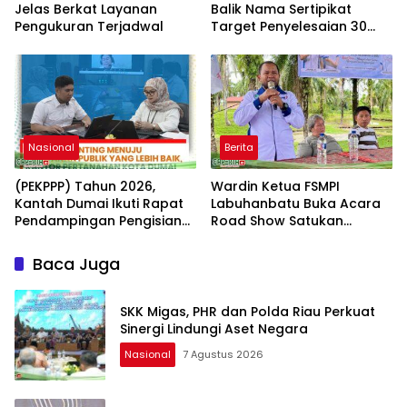
Jelas Berkat Layanan
Balik Nama Sertipikat
Pengukuran Terjadwal
Target Penyelesaian 30
Hari Kerja
Nasional
Berita
(PEKPPP) Tahun 2026,
Wardin Ketua FSMPI
Kantah Dumai Ikuti Rapat
Labuhanbatu Buka Acara
Pendampingan Pengisian
Road Show Satukan
Formulir
Kekuatan Pekerja
Perkebunan Kawal UU
Baca Juga
Ketenagakerjaan Baru
SKK Migas, PHR dan Polda Riau Perkuat
Sinergi Lindungi Aset Negara
Nasional
7 Agustus 2026