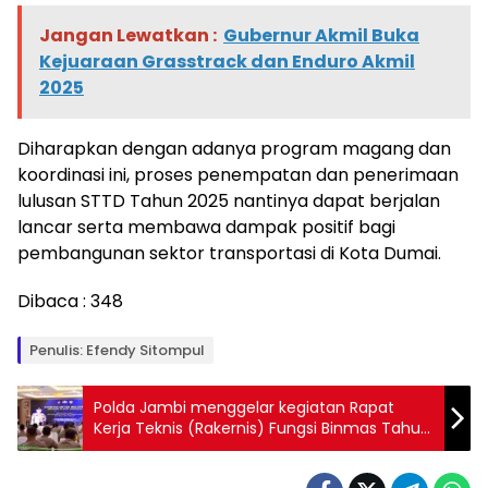
Jangan Lewatkan :
Gubernur Akmil Buka
Kejuaraan Grasstrack dan Enduro Akmil
2025
Diharapkan dengan adanya program magang dan
koordinasi ini, proses penempatan dan penerimaan
lulusan STTD Tahun 2025 nantinya dapat berjalan
lancar serta membawa dampak positif bagi
pembangunan sektor transportasi di Kota Dumai.
Dibaca :
348
Penulis: Efendy Sitompul
Polda Jambi menggelar kegiatan Rapat
Kerja Teknis (Rakernis) Fungsi Binmas Tahun
Anggaran 2025