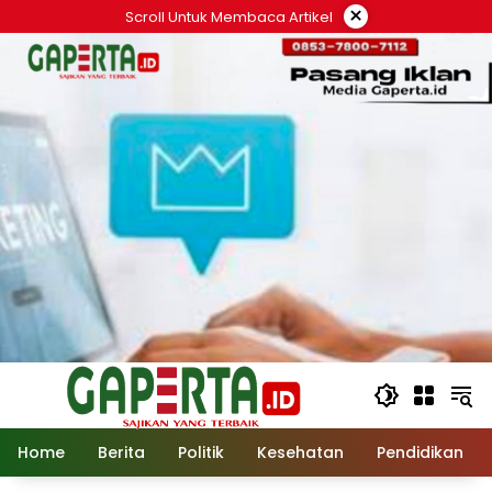
Langsung
×
Scroll Untuk Membaca Artikel
ke
konten
Home
Berita
Politik
Kesehatan
Pendidikan