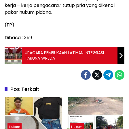
kerja – kerja pengacara,” tutup pria yang dikenal
pakar hukum pidana.
(FP)
Dibaca :
359
UPACARA PEMBUKAAN LATIHAN INTEGRASI
TARUNA WREDA
Pos Terkait
Hukum
Hukum