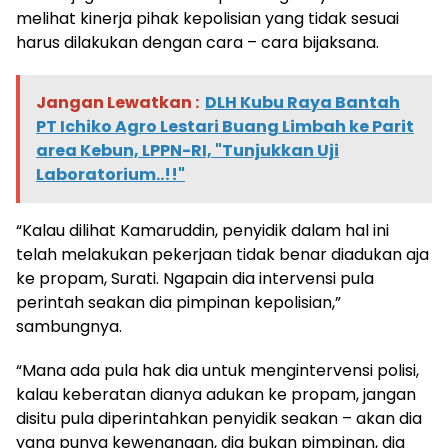
melihat kinerja pihak kepolisian yang tidak sesuai
harus dilakukan dengan cara – cara bijaksana.
Jangan Lewatkan :
DLH Kubu Raya Bantah
PT Ichiko Agro Lestari Buang Limbah ke Parit
area Kebun, LPPN-RI, "Tunjukkan Uji
Laboratorium..!!"
“Kalau dilihat Kamaruddin, penyidik dalam hal ini
telah melakukan pekerjaan tidak benar diadukan aja
ke propam, Surati. Ngapain dia intervensi pula
perintah seakan dia pimpinan kepolisian,”
sambungnya.
“Mana ada pula hak dia untuk mengintervensi polisi,
kalau keberatan dianya adukan ke propam, jangan
disitu pula diperintahkan penyidik seakan – akan dia
yang punya kewenangan, dia bukan pimpinan, dia