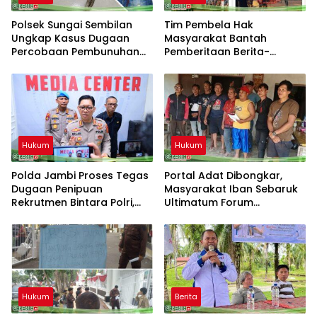
Polsek Sungai Sembilan
Tim Pembela Hak
Ungkap Kasus Dugaan
Masyarakat Bantah
Percobaan Pembunuhan
Pemberitaan Berita-
Berencana
Aktual.com, Nilai Narasi
Tidak Sesuai Fakta dan
Akan Tempuh Jalur Dewan
Pers
Hukum
Hukum
Polda Jambi Proses Tegas
Portal Adat Dibongkar,
Dugaan Penipuan
Masyarakat Iban Sebaruk
Rekrutmen Bintara Polri,
Ultimatum Forum
Dua Personel Diamankan
Ketemenggungan Sintang:
“Jangan Biarkan Hukum
Adat Dilecehkan”
Hukum
Berita