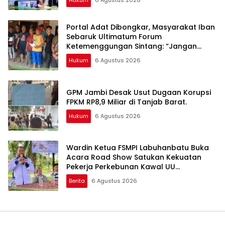
Hukum
6 Agustus 2026
Portal Adat Dibongkar, Masyarakat Iban
Sebaruk Ultimatum Forum
Ketemenggungan Sintang: “Jangan
Biarkan Hukum Adat Dilecehkan”
Hukum
6 Agustus 2026
GPM Jambi Desak Usut Dugaan Korupsi
FPKM RP8,9 Miliar di Tanjab Barat.
Hukum
6 Agustus 2026
Wardin Ketua FSMPI Labuhanbatu Buka
Acara Road Show Satukan Kekuatan
Pekerja Perkebunan Kawal UU
Ketenagakerjaan Baru
Berita
6 Agustus 2026