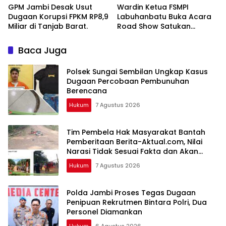
GPM Jambi Desak Usut
Wardin Ketua FSMPI
Dugaan Korupsi FPKM RP8,9
Labuhanbatu Buka Acara
Miliar di Tanjab Barat.
Road Show Satukan
Kekuatan Pekerja
Perkebunan Kawal UU
Baca Juga
Ketenagakerjaan Baru
Polsek Sungai Sembilan Ungkap Kasus
Dugaan Percobaan Pembunuhan
Berencana
Hukum
7 Agustus 2026
Tim Pembela Hak Masyarakat Bantah
Pemberitaan Berita-Aktual.com, Nilai
Narasi Tidak Sesuai Fakta dan Akan
Tempuh Jalur Dewan Pers
Hukum
7 Agustus 2026
Polda Jambi Proses Tegas Dugaan
Penipuan Rekrutmen Bintara Polri, Dua
Personel Diamankan