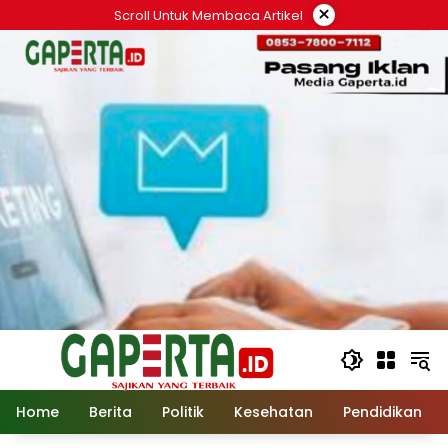
Langsung
×
Scroll Untuk Membaca Artikel
ke
konten
Home
Berita
Politik
Kesehatan
Pendidikan