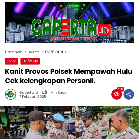
Beranda
Berita
TNI/POLRI
Berita
TNI/POLRI
Kanit Provos Polsek Mempawah Hulu
Cek kelengkapan Personil.
288
Gaperta Id
1 Min Baca
7 Februari 2025