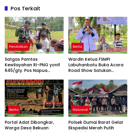
Pos Terkait
Pendidikan
Berita
Satgas Pamtas
Wardin Ketua FSMPI
Kewilayahan RI-PNG yonif
Labuhanbatu Buka Acara
645/gty. Pos Napua
Road Show Satukan
Laksanakan Giat Tenaga
Kekuatan Pekerja
Pendidik
Perkebunan Kawal UU
Ketenagakerjaan Baru
Berita
Nasional
Portal Adat Dibongkar,
Polsek Dumai Barat Gelar
Warga Desa Bekuan
Ekspedisi Merah Putih