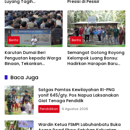
Luyang Tagih
Presisi di Pesisir
Pertanggungjawaban
Humas PT HPI dan Kepala
Desa yang Diduga Terlibat
Berita
Berita
Karutan Dumai Beri
Semangat Gotong Royong
Penguatan kepada Warga
Kelompok Luang Bonsu:
Binaan, Tekankan
Hadirkan Harapan Baru
Kebersihan dan Ketertiban
dari Ternak Bebek Petelur
Baca Juga
Satgas Pamtas Kewilayahan RI-PNG
yonif 645/gty. Pos Napua Laksanakan
Giat Tenaga Pendidik
Pendidikan
6 Agustus 2026
Wardin Ketua FSMPI Labuhanbatu Buka