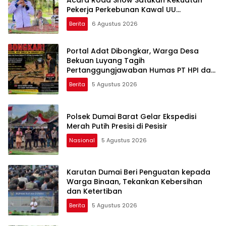
Acara Road Show Satukan Kekuatan
Pekerja Perkebunan Kawal UU
Ketenagakerjaan Baru
Berita
6 Agustus 2026
Portal Adat Dibongkar, Warga Desa
Bekuan Luyang Tagih
Pertanggungjawaban Humas PT HPI dan
Kepala Desa yang Diduga Terlibat
Berita
5 Agustus 2026
Polsek Dumai Barat Gelar Ekspedisi
Merah Putih Presisi di Pesisir
Nasional
5 Agustus 2026
Karutan Dumai Beri Penguatan kepada
Warga Binaan, Tekankan Kebersihan
dan Ketertiban
Berita
5 Agustus 2026