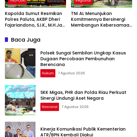
TNI/POLRI
Regional
Kapolda Sumut Resmikan
TNI AL Menunjukan
Polres Paluta, AKBP Dheri
Komitmennya Bersinergi
Fajariandono, S.I.K., M.H.Jadi
Membangun Kebersamaan
Kapolres Perdana.
Bersama Masyarakat Desa
Limau Manis
Baca Juga
Polsek Sungai Sembilan Ungkap Kasus
Dugaan Percobaan Pembunuhan
Berencana
Hukum
7 Agustus 2026
SKK Migas, PHR dan Polda Riau Perkuat
Sinergi Lindungi Aset Negara
Nasional
7 Agustus 2026
Kinerja Komunikasi Publik Kementerian
ATR/BPN Kembali Diakui