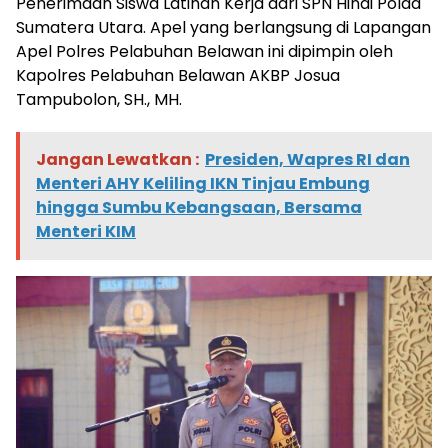
Penerimaan Siswa Latihan Kerja dari SPN Hinai Polda
Sumatera Utara. Apel yang berlangsung di Lapangan
Apel Polres Pelabuhan Belawan ini dipimpin oleh
Kapolres Pelabuhan Belawan AKBP Josua
Tampubolon, SH., MH.
Jangan Lewatkan :
Presiden, Wapres RI dan
Menteri AHY Keliling IKN Tinjau Embung
hingga Sumbu Kebangsaan, Bersama
Menteri KIM