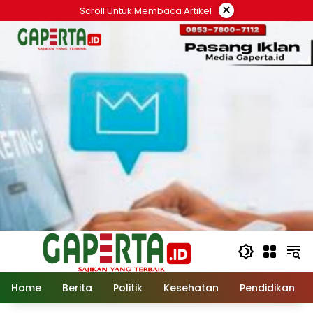
Langsung
×
Scroll Untuk Membaca Artikel
ke
konten
Home
Berita
Politik
Kesehatan
Pendidikan