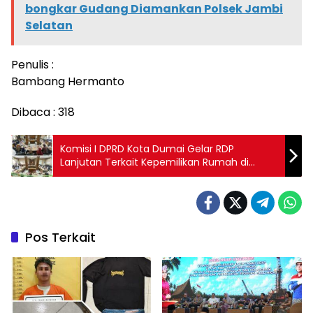
bongkar Gudang Diamankan Polsek Jambi
Selatan
Penulis :
Bambang Hermanto
Dibaca :
318
Komisi I DPRD Kota Dumai Gelar RDP
Lanjutan Terkait Kepemilikan Rumah di
Komplek Pelindo Dumai
Pos Terkait