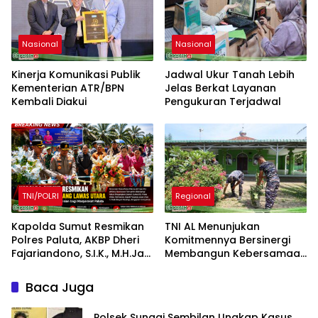
Nasional
Nasional
Kinerja Komunikasi Publik
Jadwal Ukur Tanah Lebih
Kementerian ATR/BPN
Jelas Berkat Layanan
Kembali Diakui
Pengukuran Terjadwal
TNI/POLRI
Regional
Kapolda Sumut Resmikan
TNI AL Menunjukan
Polres Paluta, AKBP Dheri
Komitmennya Bersinergi
Fajariandono, S.I.K., M.H.Jadi
Membangun Kebersamaan
Kapolres Perdana.
Bersama Masyarakat Desa
Limau Manis
Baca Juga
Polsek Sungai Sembilan Ungkap Kasus