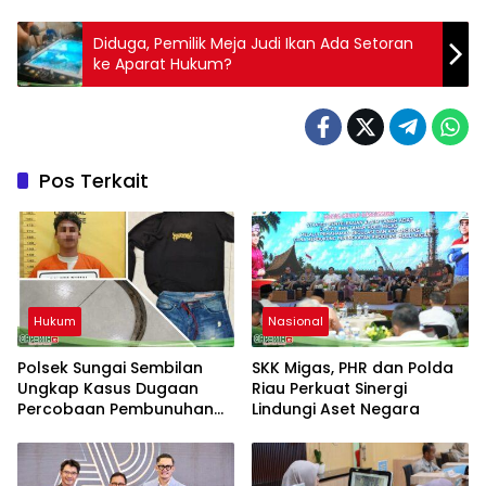
Diduga, Pemilik Meja Judi Ikan Ada Setoran
ke Aparat Hukum?
Pos Terkait
Hukum
Nasional
Polsek Sungai Sembilan
SKK Migas, PHR dan Polda
Ungkap Kasus Dugaan
Riau Perkuat Sinergi
Percobaan Pembunuhan
Lindungi Aset Negara
Berencana