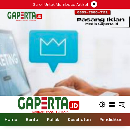
Langsung
×
Scroll Untuk Membaca Artikel
ke
konten
Home
Berita
Politik
Kesehatan
Pendidikan