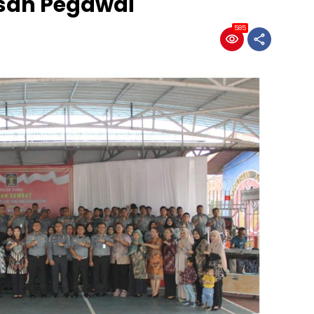
san Pegawai
585