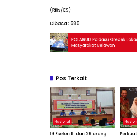
(Rilis/ES)
Dibaca :
585
POLAIRUD Poldasu Grebek Loka
Masyarakat Belawan
Pos Terkait
Nasional
Nasion
19 Eselon III dan 29 orang
Perkuat