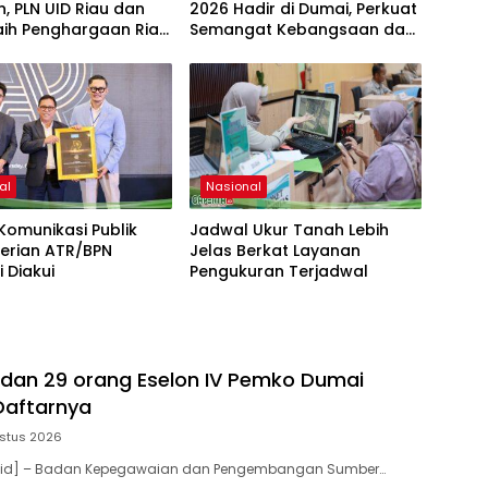
, PLN UID Riau dan
2026 Hadir di Dumai, Perkuat
aih Penghargaan Riau
Semangat Kebangsaan dan
y Marketing
Kepedulian Sosial
on 2026
al
Nasional
 Komunikasi Publik
Jadwal Ukur Tanah Lebih
erian ATR/BPN
Jelas Berkat Layanan
 Diakui
Pengukuran Terjadwal
II dan 29 orang Eselon IV Pemko Dumai
 Daftarnya
stus 2026
a.id] – Badan Kepegawaian dan Pengembangan Sumber…