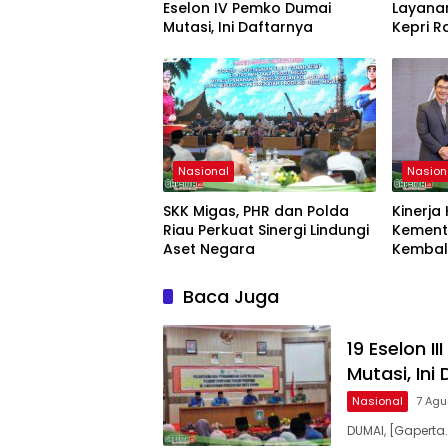
Eselon IV Pemko Dumai
Layanan
Mutasi, Ini Daftarnya
Kepri R
Industr
Champi
Nasional
Nasion
SKK Migas, PHR dan Polda
Kinerja
Riau Perkuat Sinergi Lindungi
Kement
Aset Negara
Kembali
Baca Juga
19 Eselon I
Mutasi, Ini
Nasional
7 Agu
DUMAI, [Gapert