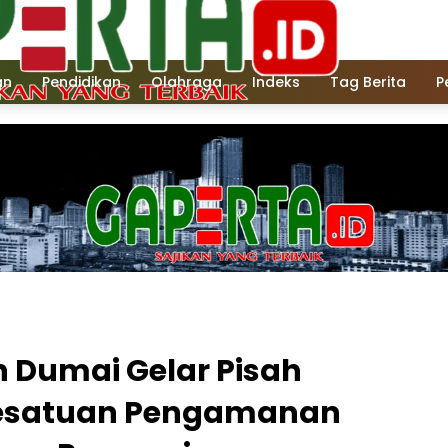
an
Pendidikan
Olahraga
Indeks
Tag Berita
P
n Dumai Gelar Pisah
esatuan Pengamanan