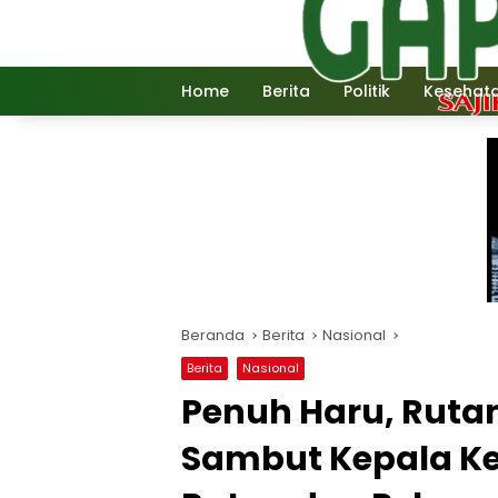
Langsung
ke
konten
Home
Berita
Politik
Kesehat
Beranda
Berita
Nasional
Berita
Nasional
Penuh Haru, Ruta
Sambut Kepala K