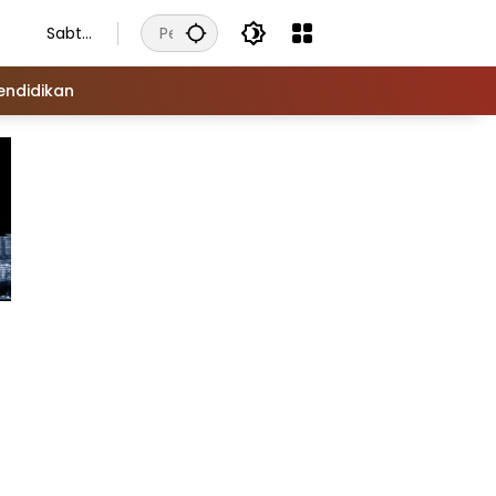
Sabtu
, 8
Agust
endidikan
us
2026