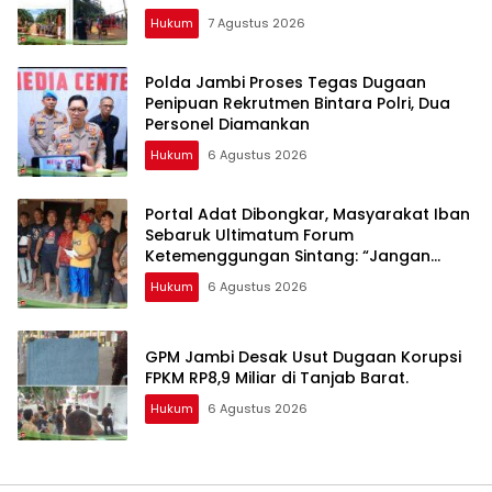
Tempuh Jalur Dewan Pers
Hukum
7 Agustus 2026
Polda Jambi Proses Tegas Dugaan
Penipuan Rekrutmen Bintara Polri, Dua
Personel Diamankan
Hukum
6 Agustus 2026
Portal Adat Dibongkar, Masyarakat Iban
Sebaruk Ultimatum Forum
Ketemenggungan Sintang: “Jangan
Biarkan Hukum Adat Dilecehkan”
Hukum
6 Agustus 2026
GPM Jambi Desak Usut Dugaan Korupsi
FPKM RP8,9 Miliar di Tanjab Barat.
Hukum
6 Agustus 2026