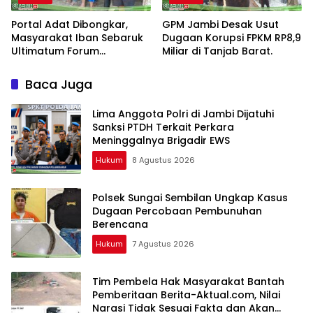
Portal Adat Dibongkar,
GPM Jambi Desak Usut
Masyarakat Iban Sebaruk
Dugaan Korupsi FPKM RP8,9
Ultimatum Forum
Miliar di Tanjab Barat.
Ketemenggungan Sintang:
“Jangan Biarkan Hukum
Baca Juga
Adat Dilecehkan”
Lima Anggota Polri di Jambi Dijatuhi
Sanksi PTDH Terkait Perkara
Meninggalnya Brigadir EWS
Hukum
8 Agustus 2026
Polsek Sungai Sembilan Ungkap Kasus
Dugaan Percobaan Pembunuhan
Berencana
Hukum
7 Agustus 2026
Tim Pembela Hak Masyarakat Bantah
Pemberitaan Berita-Aktual.com, Nilai
Narasi Tidak Sesuai Fakta dan Akan