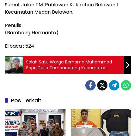
Sumut Jalan TM. Pahlawan Kelurahan Belawan l
Kecamatan Medan Belawan.
Penulis :
(Bambang Hermanto)
Dibaca :
524
Salah Satu Warga Bernama Muhammad
Sapri Desa Tambunarang Kecamatan
Sumay Telah Pergi dari Rumah Tanpa Kabar
Pos Terkait