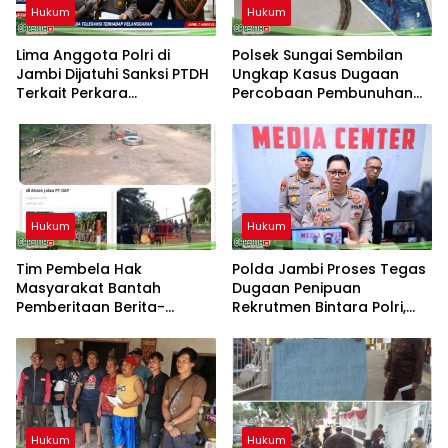
Hukum
Hukum
Lima Anggota Polri di
Polsek Sungai Sembilan
Jambi Dijatuhi Sanksi PTDH
Ungkap Kasus Dugaan
Terkait Perkara
Percobaan Pembunuhan
Meninggalnya Brigadir EWS
Berencana
Hukum
Hukum
Tim Pembela Hak
Polda Jambi Proses Tegas
Masyarakat Bantah
Dugaan Penipuan
Pemberitaan Berita-
Rekrutmen Bintara Polri,
Aktual.com, Nilai Narasi
Dua Personel Diamankan
Tidak Sesuai Fakta dan
Akan Tempuh Jalur Dewan
Pers
Hukum
Hukum