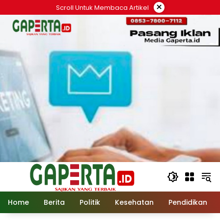
Langsung
×
Scroll Untuk Membaca Artikel
ke
konten
Home
Berita
Politik
Kesehatan
Pendidikan