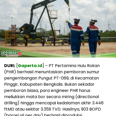
DURI
, [
Gaperta.id
] – PT Pertamina Hulu Rokan
(PHR) berhasil menuntaskan pemboran sumur
pengembangan Pungut PT-069, di Kecamatan
Pinggir, Kabupaten Bengkalis. Bukan sekadar
pemboran biasa, para engineer PHR harus
meliukkan mata bor secara miring (directional
drilling) hingga mencapai kedalaman akhir 3.446
ftMD atau sekitar 3.359 TVD. Hasilnya, 903 BOPD
(barrel oil per day) berhasil diproduksi.