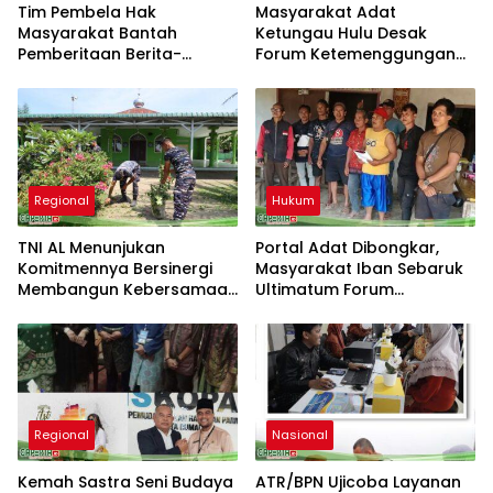
Tim Pembela Hak
Masyarakat Adat
Masyarakat Bantah
Ketungau Hulu Desak
Pemberitaan Berita-
Forum Ketemenggungan
Aktual.com, Nilai Narasi
Sintang Tindaklanjuti
Tidak Sesuai Fakta dan
Dugaan Pembongkaran
Akan Tempuh Jalur Dewan
Portal Adat
Pers
Regional
Hukum
TNI AL Menunjukan
Portal Adat Dibongkar,
Komitmennya Bersinergi
Masyarakat Iban Sebaruk
Membangun Kebersamaan
Ultimatum Forum
Bersama Masyarakat Desa
Ketemenggungan Sintang:
Limau Manis
“Jangan Biarkan Hukum
Adat Dilecehkan”
Regional
Nasional
Kemah Sastra Seni Budaya
ATR/BPN Ujicoba Layanan