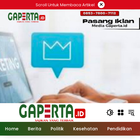
Langsung
×
Scroll Untuk Membaca Artikel
ke
konten
Home
Berita
Politik
Kesehatan
Pendidikan