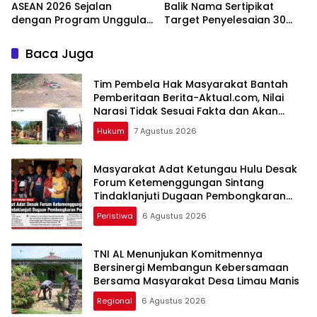
ASEAN 2026 Sejalan
Balik Nama Sertipikat
dengan Program Unggulan
Target Penyelesaian 30
Kemenbu
Hari Kerja
Baca Juga
Tim Pembela Hak Masyarakat Bantah
Pemberitaan Berita-Aktual.com, Nilai
Narasi Tidak Sesuai Fakta dan Akan
Tempuh Jalur Dewan Pers
Hukum
7 Agustus 2026
Masyarakat Adat Ketungau Hulu Desak
Forum Ketemenggungan Sintang
Tindaklanjuti Dugaan Pembongkaran
Portal Adat
Peristiwa
6 Agustus 2026
TNI AL Menunjukan Komitmennya
Bersinergi Membangun Kebersamaan
Bersama Masyarakat Desa Limau Manis
Regional
6 Agustus 2026