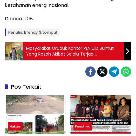
ketahanan energi nasional.
Dibaca :
108
Penulis: Efendy Sitompul
Masyarakat Gruduk Kantor PLN UID Sumut
Yang Resah Akibat Selalu Terjadi
Pemadaman Lampu
Pos Terkait
Hukum
Peristiwa