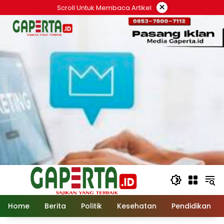
Langsung
×
Scroll Untuk Membaca Artikel
ke
konten
Home
Berita
Politik
Kesehatan
Pendidikan