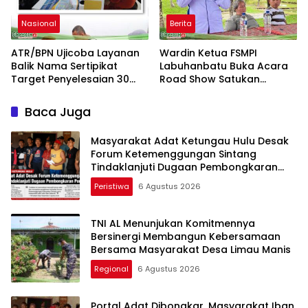
Nasional
Berita
ATR/BPN Ujicoba Layanan
Wardin Ketua FSMPI
Balik Nama Sertipikat
Labuhanbatu Buka Acara
Target Penyelesaian 30
Road Show Satukan
Hari Kerja
Kekuatan Pekerja
Perkebunan Kawal UU
Baca Juga
Ketenagakerjaan Baru
Masyarakat Adat Ketungau Hulu Desak
Forum Ketemenggungan Sintang
Tindaklanjuti Dugaan Pembongkaran
Portal Adat
Peristiwa
6 Agustus 2026
TNI AL Menunjukan Komitmennya
Bersinergi Membangun Kebersamaan
Bersama Masyarakat Desa Limau Manis
Regional
6 Agustus 2026
Portal Adat Dibongkar, Masyarakat Iban