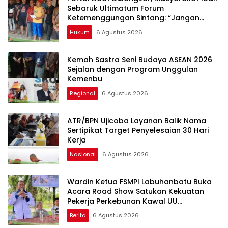
Sebaruk Ultimatum Forum
Ketemenggungan Sintang: “Jangan
Biarkan Hukum Adat Dilecehkan”
Hukum
6 Agustus 2026
Kemah Sastra Seni Budaya ASEAN 2026
Sejalan dengan Program Unggulan
Kemenbu
Regional
6 Agustus 2026
ATR/BPN Ujicoba Layanan Balik Nama
Sertipikat Target Penyelesaian 30 Hari
Kerja
Nasional
6 Agustus 2026
Wardin Ketua FSMPI Labuhanbatu Buka
Acara Road Show Satukan Kekuatan
Pekerja Perkebunan Kawal UU
Ketenagakerjaan Baru
Berita
6 Agustus 2026