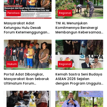
Peristiwa
Regional
Masyarakat Adat
TNI AL Menunjukan
Ketungau Hulu Desak
Komitmennya Bersinergi
Forum Ketemenggungan
Membangun Kebersamaan
Sintang Tindaklanjuti
Bersama Masyarakat Desa
Dugaan Pembongkaran
Limau Manis
Portal Adat
Hukum
Regional
Portal Adat Dibongkar,
Kemah Sastra Seni Budaya
Masyarakat Iban Sebaruk
ASEAN 2026 Sejalan
Ultimatum Forum
dengan Program Unggulan
Ketemenggungan Sintang:
Kemenbu
“Jangan Biarkan Hukum
Adat Dilecehkan”