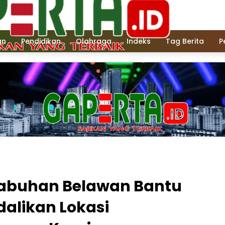
an
Pendidikan
Olahraga
Indeks
Tag Berita
P
elabuhan Belawan Bantu
alikan Lokasi