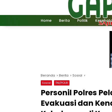
Langsung
ke
konten
Home
Berita
Politik
Kesehat
Beranda
Berita
Sosial
Sosial
TNI/POLRI
Personil Polres P
Evakuasi dan Kend