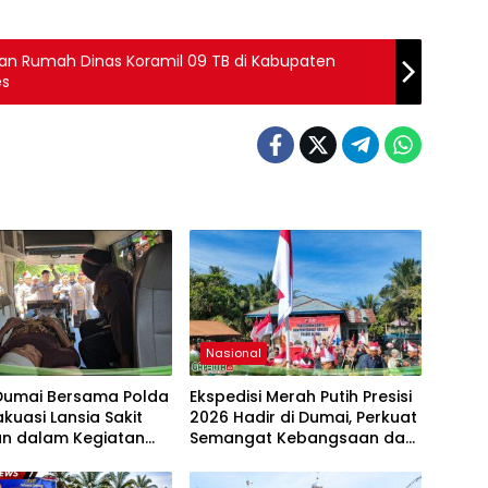
ian Rumah Dinas Koramil 09 TB di Kabupaten
es
Nasional
 Dumai Bersama Polda
Ekspedisi Merah Putih Presisi
akuasi Lansia Sakit
2026 Hadir di Dumai, Perkuat
n dalam Kegiatan
Semangat Kebangsaan dan
si Merah Putih Presisi
Kepedulian Sosial