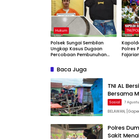
Hukum
TNI/POL
Polsek Sungai Sembilan
Kapold
Ungkap Kasus Dugaan
Polres 
Percobaan Pembunuhan
Fajarian
Berencana
Kapolre
Baca Juga
TNI AL Ber
Bersama M
Sosial
7 Agust
BELAWAN, [Gape
Polres Dum
Sakit Mena