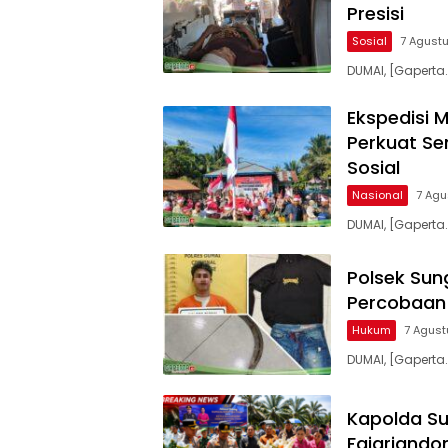
Presisi
Sosial
7 Agust
DUMAI, [Gaperta
Ekspedisi M
Perkuat S
Sosial
Nasional
7 Agu
DUMAI, [Gaperta
Polsek Sun
Percobaan
Hukum
7 Agus
DUMAI, [Gaperta.
Kapolda Su
Fajariandon