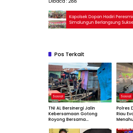
Dibaca :
288
Kapolsek Dopan Hadiri Peresm
Simalungun Berlangsung Suks
Pos Terkait
Sosial
Sosial
TNI AL Bersinergi Jalin
Polres
Kebersamaan Gotong
Riau Ev
Royong Bersama
Menahu
Masyarakat Nelayan
Ekspedi
Sebrang Belawan