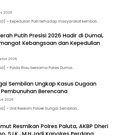
us 2026
.id] – Kepedulian Polri terhadap masyarakat kembali…
erah Putih Presisi 2026 Hadir di Dumai,
emangat Kebangsaan dan Kepedulian
stus 2026
.id] – Polda Riau bersama Polres Dumai…
gai Sembilan Ungkap Kasus Dugaan
 Pembunuhan Berencana
tus 2026
id] – Unit Reskrim Polsek Sungai Sembilan…
mut Resmikan Polres Paluta, AKBP Dheri
o, S.I.K., M.H.Jadi Kapolres Perdana.