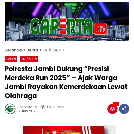
Beranda
Berita
TNI/POLRI
Berita
TNI/POLRI
Polresta Jambi Dukung “Presisi
Merdeka Run 2025” – Ajak Warga
Jambi Rayakan Kemerdekaan Lewat
Olahraga
391
Gaperta Id
1 Min Baca
7 Juni 2025