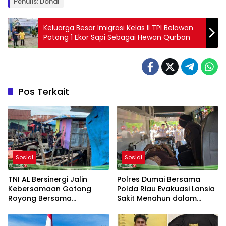
Penulis: Donal
Keluarga Besar Imigrasi Kelas ll TPI Belawan
Potong 1 Ekor Sapi Sebagai Hewan Qurban
Pos Terkait
Sosial
Sosial
TNI AL Bersinergi Jalin
Polres Dumai Bersama
Kebersamaan Gotong
Polda Riau Evakuasi Lansia
Royong Bersama
Sakit Menahun dalam
Masyarakat Nelayan
Kegiatan Ekspedisi Merah
Sebrang Belawan
Putih Presisi