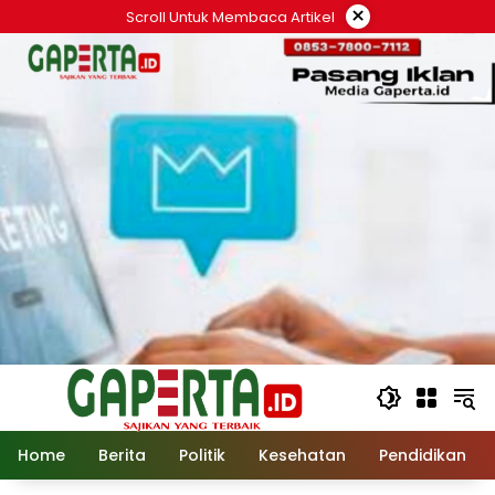
Langsung
×
Scroll Untuk Membaca Artikel
ke
konten
Home
Berita
Politik
Kesehatan
Pendidikan