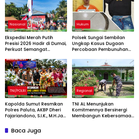
Nasional
Hukum
Ekspedisi Merah Putih
Polsek Sungai Sembilan
Presisi 2026 Hadir di Dumai,
Ungkap Kasus Dugaan
Perkuat Semangat
Percobaan Pembunuhan
Kebangsaan dan
Berencana
Kepedulian Sosial
TNI/POLRI
Regional
Kapolda Sumut Resmikan
TNI AL Menunjukan
Polres Paluta, AKBP Dheri
Komitmennya Bersinergi
Fajariandono, S.I.K., M.H.Jadi
Membangun Kebersamaan
Kapolres Perdana.
Bersama Masyarakat Desa
Limau Manis
Baca Juga