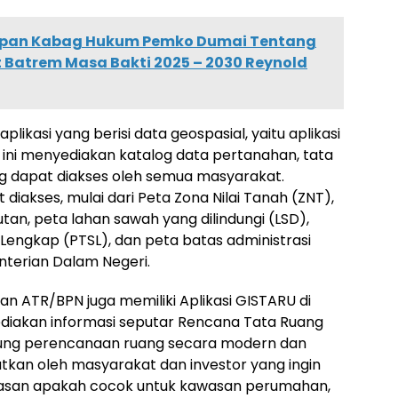
apan Kabag Hukum Pemko Dumai Tentang
it Batrem Masa Bakti 2025 – 2030 Reynold
likasi yang berisi data geospasial, yaitu aplikasi
si ini menyediakan katalog data pertanahan, tata
ng dapat diakses oleh semua masyarakat.
diakses, mulai dari Peta Zona Nilai Tanah (ZNT),
an, peta lahan sawah yang dilindungi (LSD),
Lengkap (PTSL), dan peta batas administrasi
terian Dalam Negeri.
n ATR/BPN juga memiliki Aplikasi GISTARU di
ediakan informasi seputar Rencana Tata Ruang
ung perencanaan ruang secara modern dan
faatkan oleh masyarakat dan investor yang ingin
asan apakah cocok untuk kawasan perumahan,