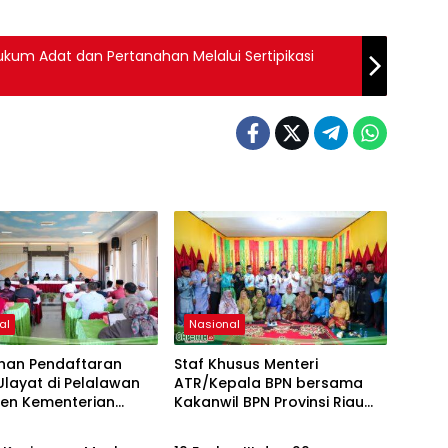
ukum Adat dan Pertanahan Melalui Sertipikasi
al
Nasional
han Pendaftaran
Staf Khusus Menteri
layat di Pelalawan
ATR/Kepala BPN bersama
en Kementerian
Kakanwil BPN Provinsi Riau
al
Nasional
N
Monitoring Kepatuhan
Pendaftaran Tanah Ulayat