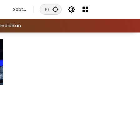
Sabtu
, 8
Agust
endidikan
us
2026