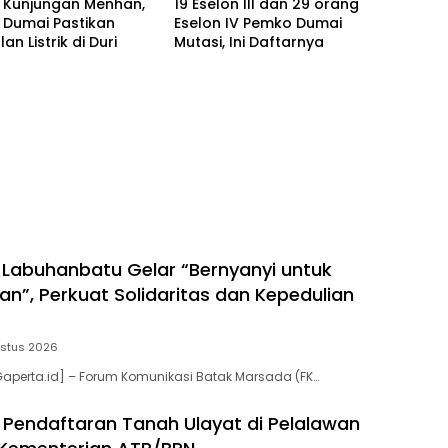
 Kunjungan Menhan,
19 Eselon III dan 29 orang
 Dumai Pastikan
Eselon IV Pemko Dumai
n Listrik di Duri
Mutasi, Ini Daftarnya
Labuhanbatu Gelar “Bernyanyi untuk
n”, Perkuat Solidaritas dan Kepedulian
ustus 2026
aperta.id] – Forum Komunikasi Batak Marsada (FK…
Pendaftaran Tanah Ulayat di Pelalawan