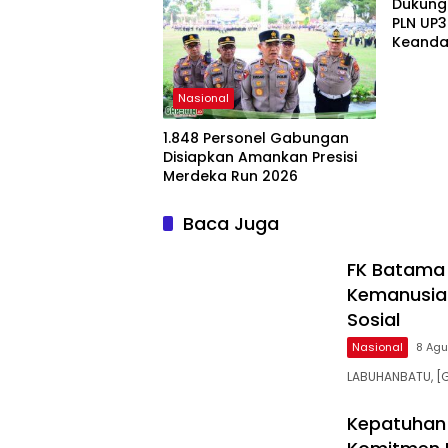
Dukung
PLN UP3
Keandala
Nasional
1.848 Personel Gabungan
Disiapkan Amankan Presisi
Merdeka Run 2026
Baca Juga
FK Batama 
Kemanusiaa
Sosial
Nasional
8 Ag
LABUHANBATU, [G
Kepatuhan 