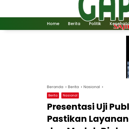
Langsung
ke
konten
Home
Berita
Politik
Kesehat
Beranda
Berita
Nasional
Berita
Nasional
Presentasi Uji Pu
Pastikan Layanan