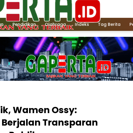
an
Pendidikan
Olahraga
Indeks
Tag Berita
P
blik, Wamen Ossy:
 Berjalan Transparan