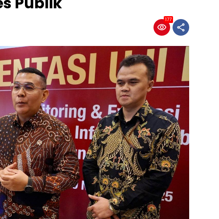
s Publik
177