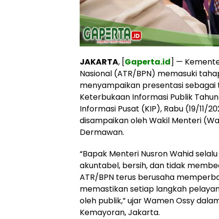
JAKARTA
, [
Gaperta.id
] — Kemente
Nasional (ATR/BPN) memasuki tahap U
menyampaikan presentasi sebagai t
Keterbukaan Informasi Publik Tahun
Informasi Pusat (KIP), Rabu (19/11/2
disampaikan oleh Wakil Menteri (W
Dermawan.
“Bapak Menteri Nusron Wahid selalu
akuntabel, bersih, dan tidak memb
ATR/BPN terus berusaha memperbaiki
memastikan setiap langkah pelayan
oleh publik,” ujar Wamen Ossy dala
Kemayoran, Jakarta.