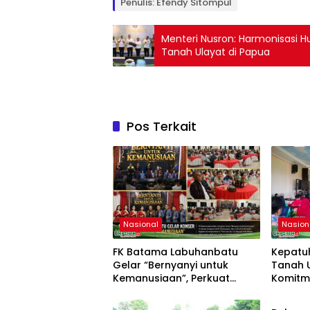
Penulis: Efendy Sitompul
Menteri Nusron: Harmonisasi H
Tanah Ulayat di Papua
Pos Terkait
Nasional
Nasion
FK Batama Labuhanbatu
Kepatu
Gelar “Bernyanyi untuk
Tanah U
Kemanusiaan”, Perkuat
Komitm
Nasion
Solidaritas dan Kepedulian
ATR/BP
Sosial