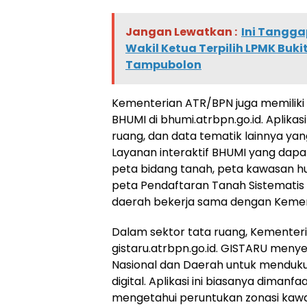
Jangan Lewatkan :
Ini Tangg
Wakil Ketua Terpilih LPMK Buk
Tampubolon
Kementerian ATR/BPN juga memiliki ap
BHUMI di bhumi.atrbpn.go.id. Aplika
ruang, dan data tematik lainnya ya
Layanan interaktif BHUMI yang dapat 
peta bidang tanah, peta kawasan hut
peta Pendaftaran Tanah Sistematis 
daerah bekerja sama dengan Kemen
Dalam sektor tata ruang, Kementeria
gistaru.atrbpn.go.id. GISTARU meny
Nasional dan Daerah untuk menduk
digital. Aplikasi ini biasanya diman
mengetahui peruntukan zonasi kaw