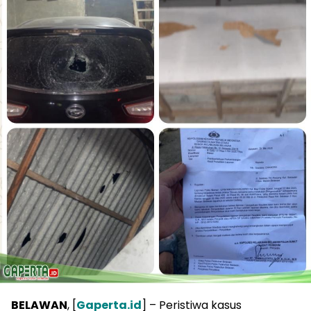
BELAWAN
, [
Gaperta.id
] – Peristiwa kasus