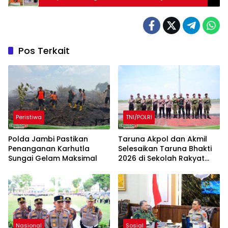
Pos Terkait
Peristiwa
TNI/POLRI
Polda Jambi Pastikan
Taruna Akpol dan Akmil
Penanganan Karhutla
Selesaikan Taruna Bhakti
Sungai Gelam Maksimal
2026 di Sekolah Rakyat
Jambi, Kegiatan
Berlangsung Aman dan
Lancar
Nasional
Sosial