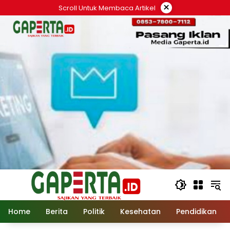
Langsung
×
Scroll Untuk Membaca Artikel
ke
konten
Home
Berita
Politik
Kesehatan
Pendidikan