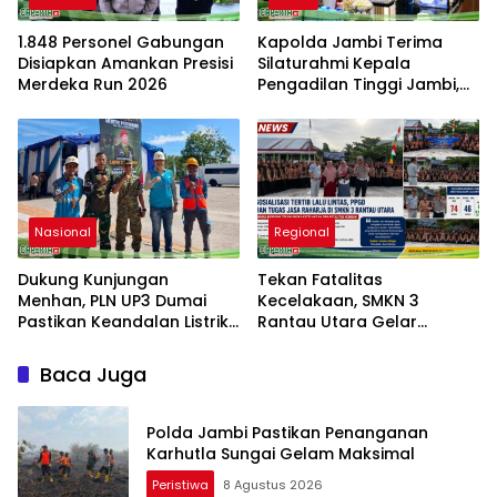
1.848 Personel Gabungan
Kapolda Jambi Terima
Disiapkan Amankan Presisi
Silaturahmi Kepala
Merdeka Run 2026
Pengadilan Tinggi Jambi,
Perkuat Sinergi Antar
Lembaga Penegak Hukum
Nasional
Regional
Dukung Kunjungan
Tekan Fatalitas
Menhan, PLN UP3 Dumai
Kecelakaan, SMKN 3
Pastikan Keandalan Listrik
Rantau Utara Gelar
di Duri
Sosialisasi Tertib Berlalu
Lintas dan PPGD
Baca Juga
Polda Jambi Pastikan Penanganan
Karhutla Sungai Gelam Maksimal
Peristiwa
8 Agustus 2026