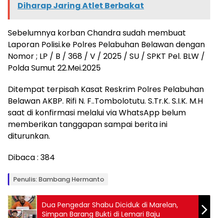
Diharap Jaring Atlet Berbakat
Sebelumnya korban Chandra sudah membuat
Laporan Polisi.ke Polres Pelabuhan Belawan dengan
Nomor ; LP / B / 368 / V / 2025 / SU / SPKT Pel. BLW /
Polda Sumut 22.Mei.2025
Ditempat terpisah Kasat Reskrim Polres Pelabuhan
Belawan AKBP. Rifi N. F..Tombolotutu. S.Tr.K. S.I.K. M.H
saat di konfirmasi melalui via WhatsApp belum
memberikan tanggapan sampai berita ini
diturunkan.
Dibaca :
384
Penulis: Bambang Hermanto
Dua Pengedar Shabu Diciduk di Marelan,
Simpan Barang Bukti di Lemari Baju