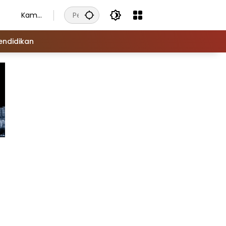
Kamis
, 6
Agust
endidikan
us
2026