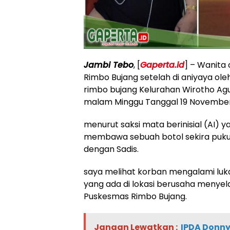
Jambi Tebo
, [
Gaperta.id
] – Wanita 
Rimbo Bujang setelah di aniyaya oleh
rimbo bujang Kelurahan Wirotho Ag
malam Minggu Tanggal 19 November 20
menurut saksi mata berinisial (AI) 
membawa sebuah botol sekira pukul 
dengan Sadis.
saya melihat korban mengalami luk
yang ada di lokasi berusaha men
Puskesmas Rimbo Bujang.
Jangan Lewatkan :
IPDA Donny