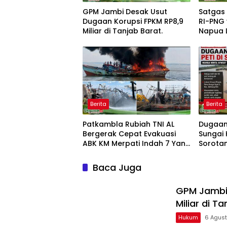
GPM Jambi Desak Usut
Satgas
Dugaan Korupsi FPKM RP8,9
RI-PNG 
Miliar di Tanjab Barat.
Napua 
Tenaga
Berita
Berita
Patkambla Rubiah TNI AL
Dugaan 
Bergerak Cepat Evakuasi
Sungai
ABK KM Merpati Indah 7 Yang
Sorota
Terbakar Di Laut
Aparat
Lapang
Baca Juga
GPM Jambi 
Miliar di Ta
Hukum
6 Agus