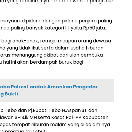
m yang di dalam nya terdapat wanita penghibur
niayaan, dipidana dengan pidana penjara paling
da paling banyak kategori III, yaitu Rp50 juta.
k bagi anak-anak, remaja maupun orang dewasa
saha yang tidak ikut serta dalam usaha hiburan
i harus menanggung akibat dari ulah pembuka
 hal ini akan berdampak buruk bagi
koba Polres Landak Amankan Pengedar
g Bukti
b Tebo dan Pj.Bupati Tebo H.Aspan.ST dan
iawan SH.S.ik.MH.serta Kasat Pol-PP Kabupaten
 tegas tempat hiburan malam yang di dalam nya
prositusi tersebut.