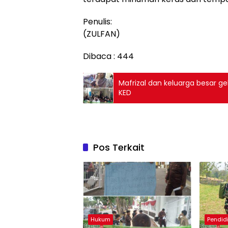
Penulis:
(ZULFAN)
Dibaca :
444
Mafrizal dan keluarga besar g
KED
Pos Terkait
Hukum
Pendid