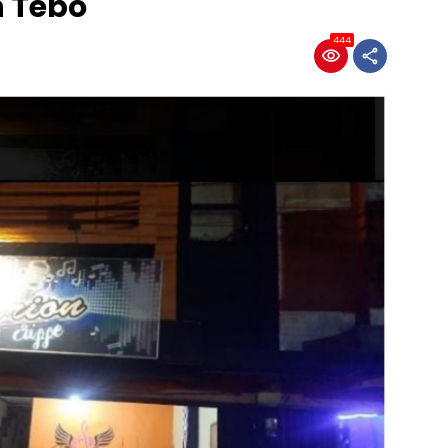
 Tebo
444