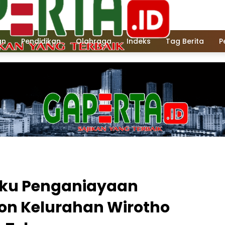
an
Pendidikan
Olahraga
Indeks
Tag Berita
P
aku Penganiayaan
ion Kelurahan Wirotho