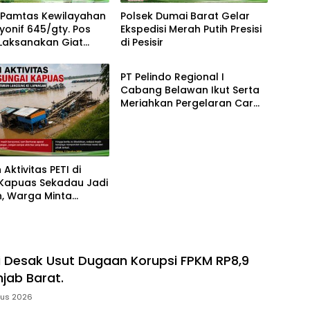
 Pamtas Kewilayahan
Polsek Dumai Barat Gelar
yonif 645/gty. Pos
Ekspedisi Merah Putih Presisi
Laksanakan Giat
di Pesisir
Berita
 Pendidik
PT Pelindo Regional I
Cabang Belawan Ikut Serta
Meriahkan Pergelaran Car
Free Day yang di gelar TNI AL
Aktivitas PETI di
 Kapuas Sekadau Jadi
n, Warga Minta
 Lakukan Pengecekan
an
Desak Usut Dugaan Korupsi FPKM RP8,9
njab Barat.
tus 2026