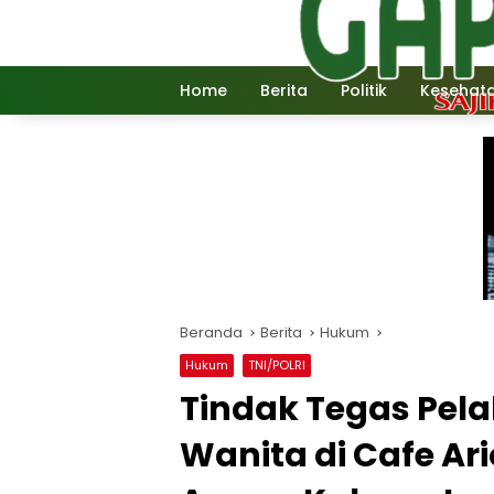
Langsung
ke
konten
Home
Berita
Politik
Kesehat
Beranda
Berita
Hukum
Hukum
TNI/POLRI
Tindak Tegas Pel
Wanita di Cafe Ar