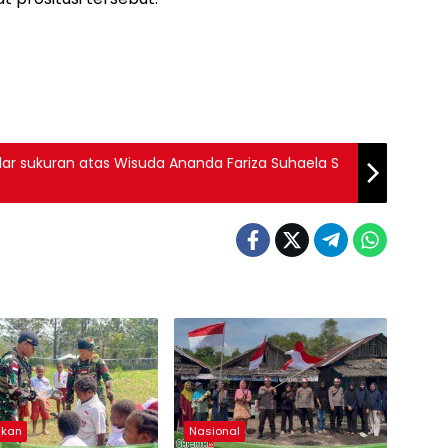
elar sukuran atas Wisuda Ananda Fariza Suhaela S
ikan
Nasional