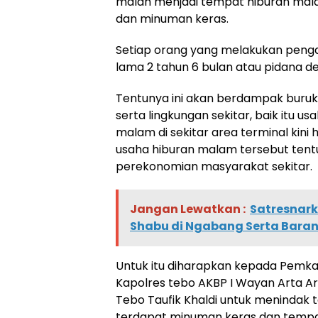
malah menjadi tempat hiburan mala
dan minuman keras.
Setiap orang yang melakukan penga
lama 2 tahun 6 bulan atau pidana den
Tentunya ini akan berdampak buru
serta lingkungan sekitar, baik itu u
malam di sekitar area terminal kin
usaha hiburan malam tersebut tentu
perekonomian masyarakat sekitar.
Jangan Lewatkan :
Satresnar
Shabu di Ngabang Serta Baran
Untuk itu diharapkan kepada Pemka
Kapolres tebo AKBP I Wayan Arta Ar
Tebo Taufik Khaldi untuk menindak
terdapat minuman keras dan tempat 