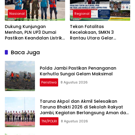
Nasional
Regional
Dukung Kunjungan
Tekan Fatalitas
Menhan, PLN UP3 Dumai
Kecelakaan, SMKN 3
Pastikan Keandalan Listrik
Rantau Utara Gelar
di Duri
Sosialisasi Tertib Berlalu
Lintas dan PPGD
Baca Juga
Polda Jambi Pastikan Penanganan
Karhutla Sungai Gelam Maksimal
Peristiwa
8 Agustus 2026
Taruna Akpol dan Akmil Selesaikan
Taruna Bhakti 2026 di Sekolah Rakyat
Jambi, Kegiatan Berlangsung Aman dan
Lancar
TNI/POLRI
8 Agustus 2026