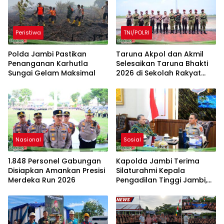
Peristiwa
TNI/POLRI
Polda Jambi Pastikan
Taruna Akpol dan Akmil
Penanganan Karhutla
Selesaikan Taruna Bhakti
Sungai Gelam Maksimal
2026 di Sekolah Rakyat
Jambi, Kegiatan
Berlangsung Aman dan
Lancar
Nasional
Sosial
1.848 Personel Gabungan
Kapolda Jambi Terima
Disiapkan Amankan Presisi
Silaturahmi Kepala
Merdeka Run 2026
Pengadilan Tinggi Jambi,
Perkuat Sinergi Antar
Lembaga Penegak Hukum