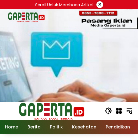
Langsung
×
Scroll Untuk Membaca Artikel
ke
konten
Home
Berita
Politik
Kesehatan
Pendidikan