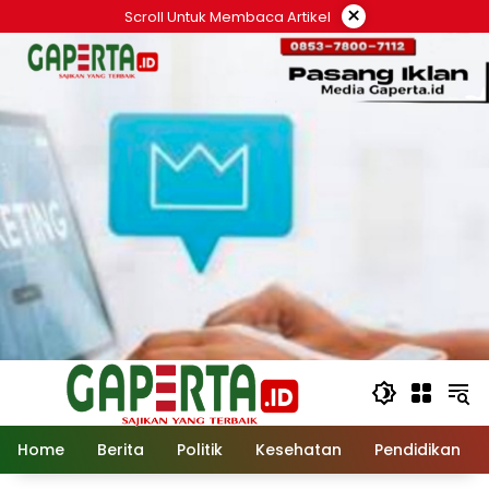
Langsung
×
Scroll Untuk Membaca Artikel
ke
konten
Home
Berita
Politik
Kesehatan
Pendidikan