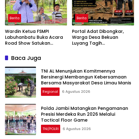
Berita
Berita
Wardin Ketua FSMPI
Portal Adat Dibongkar,
Labuhanbatu Buka Acara
Warga Desa Bekuan
Road Show Satukan
Luyang Tagih
Kekuatan Pekerja
Pertanggungjawaban
Perkebunan Kawal UU
Humas PT HPI dan Kepala
Baca Juga
Ketenagakerjaan Baru
Desa yang Diduga Terlibat
TNI AL Menunjukan Komitmennya
Bersinergi Membangun Kebersamaan
Bersama Masyarakat Desa Limau Manis
Regional
6 Agustus 2026
Polda Jambi Matangkan Pengamanan
Presisi Merdeka Run 2026 Melalui
Tactical Floor Game
TNI/POLRI
6 Agustus 2026