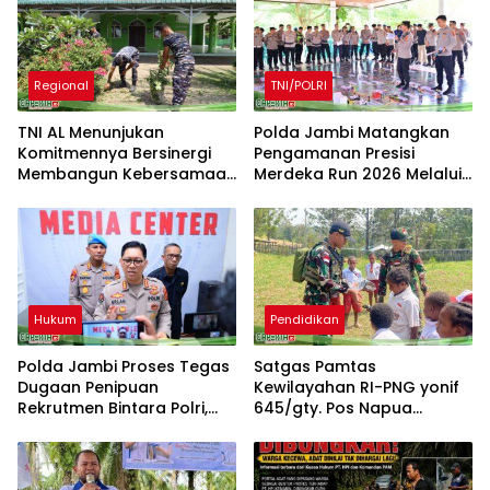
Regional
TNI/POLRI
TNI AL Menunjukan
Polda Jambi Matangkan
Komitmennya Bersinergi
Pengamanan Presisi
Membangun Kebersamaan
Merdeka Run 2026 Melalui
Bersama Masyarakat Desa
Tactical Floor Game
Limau Manis
Hukum
Pendidikan
Polda Jambi Proses Tegas
Satgas Pamtas
Dugaan Penipuan
Kewilayahan RI-PNG yonif
Rekrutmen Bintara Polri,
645/gty. Pos Napua
Dua Personel Diamankan
Laksanakan Giat Tenaga
Pendidik