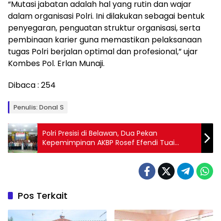
“Mutasi jabatan adalah hal yang rutin dan wajar
dalam organisasi Polri. Ini dilakukan sebagai bentuk
penyegaran, penguatan struktur organisasi, serta
pembinaan karier guna memastikan pelaksanaan
tugas Polri berjalan optimal dan profesional,” ujar
Kombes Pol. Erlan Munaji.
Dibaca :
254
Penulis: Donal S
Polri Presisi di Belawan, Dua Pekan
Kepemimpinan AKBP Rosef Efendi Tuai
Apresiasi
Pos Terkait