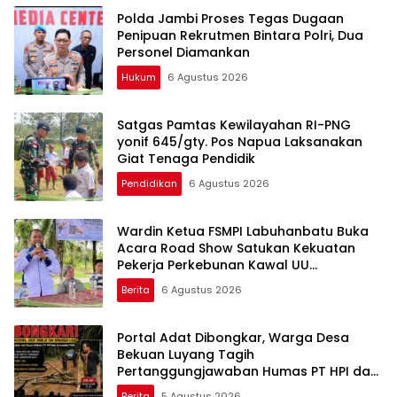
Polda Jambi Proses Tegas Dugaan
Penipuan Rekrutmen Bintara Polri, Dua
Personel Diamankan
Hukum
6 Agustus 2026
Satgas Pamtas Kewilayahan RI-PNG
yonif 645/gty. Pos Napua Laksanakan
Giat Tenaga Pendidik
Pendidikan
6 Agustus 2026
Wardin Ketua FSMPI Labuhanbatu Buka
Acara Road Show Satukan Kekuatan
Pekerja Perkebunan Kawal UU
Ketenagakerjaan Baru
Berita
6 Agustus 2026
Portal Adat Dibongkar, Warga Desa
Bekuan Luyang Tagih
Pertanggungjawaban Humas PT HPI dan
Kepala Desa yang Diduga Terlibat
Berita
5 Agustus 2026