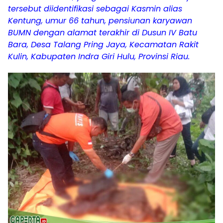
tersebut diidentifikasi sebagai Kasmin alias
Kentung, umur 66 tahun, pensiunan karyawan
BUMN dengan alamat terakhir di Dusun IV Batu
Bara, Desa Talang Pring Jaya, Kecamatan Rakit
Kulin, Kabupaten Indra Giri Hulu, Provinsi Riau.