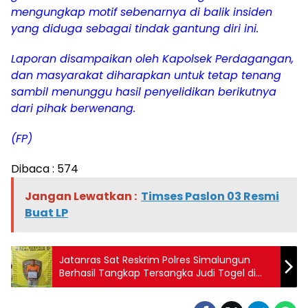
mengungkap motif sebenarnya di balik insiden
yang diduga sebagai tindak gantung diri ini.
Laporan disampaikan oleh Kapolsek Perdagangan,
dan masyarakat diharapkan untuk tetap tenang
sambil menunggu hasil penyelidikan berikutnya
dari pihak berwenang.
(FP)
Dibaca :
574
Jangan Lewatkan :
Timses Paslon 03 Resmi
Buat LP
Jatanras Sat Reskrim Polres Simalungun
Berhasil Tangkap Tersangka Judi Togel di
Warung Kopi