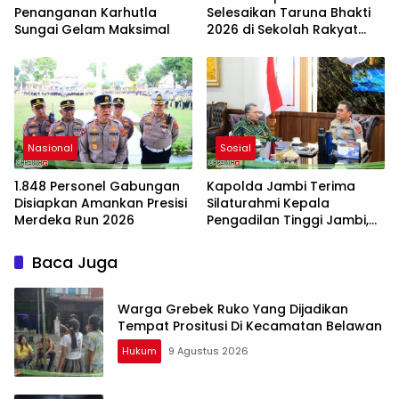
Penanganan Karhutla
Selesaikan Taruna Bhakti
Sungai Gelam Maksimal
2026 di Sekolah Rakyat
Jambi, Kegiatan
Berlangsung Aman dan
Lancar
Nasional
Sosial
1.848 Personel Gabungan
Kapolda Jambi Terima
Disiapkan Amankan Presisi
Silaturahmi Kepala
Merdeka Run 2026
Pengadilan Tinggi Jambi,
Perkuat Sinergi Antar
Lembaga Penegak Hukum
Baca Juga
Warga Grebek Ruko Yang Dijadikan
Tempat Prositusi Di Kecamatan Belawan
Hukum
9 Agustus 2026