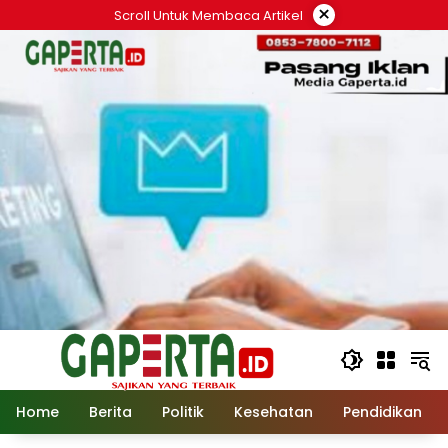
Langsung
×
Scroll Untuk Membaca Artikel
ke
konten
Home
Berita
Politik
Kesehatan
Pendidikan