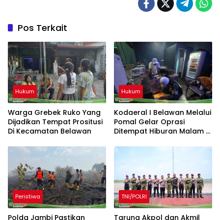
Pos Terkait
Hukum
Hukum
Warga Grebek Ruko Yang
Kodaeral I Belawan Melalui
Dijadikan Tempat Prositusi
Pomal Gelar Oprasi
Di Kecamatan Belawan
Ditempat Hiburan Malam Di
Kabupaten Langkat Dan
Binjai
Peristiwa
TNI/POLRI
Polda Jambi Pastikan
Taruna Akpol dan Akmil