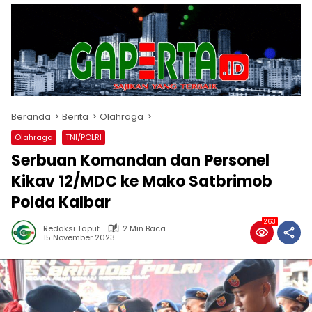
Beranda
Berita
Olahraga
Olahraga
TNI/POLRI
Serbuan Komandan dan Personel
Kikav 12/MDC ke Mako Satbrimob
Polda Kalbar
263
Redaksi Taput
2 Min Baca
15 November 2023