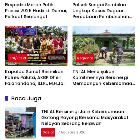
Ekspedisi Merah Putih
Polsek Sungai Sembilan
Presisi 2026 Hadir di Dumai,
Ungkap Kasus Dugaan
Perkuat Semangat
Percobaan Pembunuhan
Kebangsaan dan
Berencana
Kepedulian Sosial
TNI/POLRI
Regional
Kapolda Sumut Resmikan
TNI AL Menunjukan
Polres Paluta, AKBP Dheri
Komitmennya Bersinergi
Fajariandono, S.I.K., M.H.Jadi
Membangun Kebersamaan
Kapolres Perdana.
Bersama Masyarakat Desa
Limau Manis
Baca Juga
TNI AL Bersinergi Jalin Kebersamaan
Gotong Royong Bersama Masyarakat
Nelayan Sebrang Belawan
Sosial
7 Agustus 2026