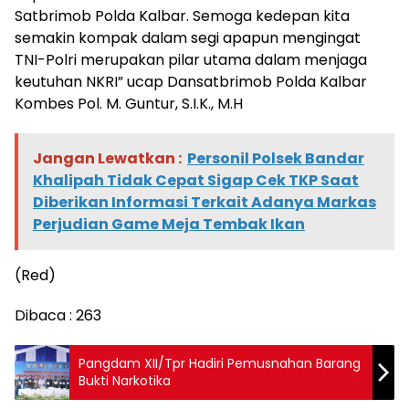
Satbrimob Polda Kalbar. Semoga kedepan kita
semakin kompak dalam segi apapun mengingat
TNI-Polri merupakan pilar utama dalam menjaga
keutuhan NKRI” ucap Dansatbrimob Polda Kalbar
Kombes Pol. M. Guntur, S.I.K., M.H
Jangan Lewatkan :
Personil Polsek Bandar
Khalipah Tidak Cepat Sigap Cek TKP Saat
Diberikan Informasi Terkait Adanya Markas
Perjudian Game Meja Tembak Ikan
(Red)
Dibaca :
263
Pangdam XII/Tpr Hadiri Pemusnahan Barang
Bukti Narkotika