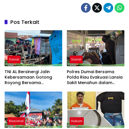
Pos Terkait
Sosial
Sosial
TNI AL Bersinergi Jalin
Polres Dumai Bersama
Kebersamaan Gotong
Polda Riau Evakuasi Lansia
Royong Bersama
Sakit Menahun dalam
Masyarakat Nelayan
Kegiatan Ekspedisi Merah
Sebrang Belawan
Putih Presisi
Nasional
Hukum