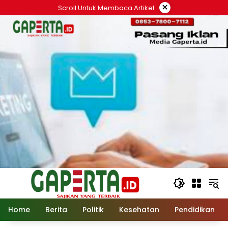
Langsung
×
Scroll Untuk Membaca Artikel
ke
konten
Home
Berita
Politik
Kesehatan
Pendidikan