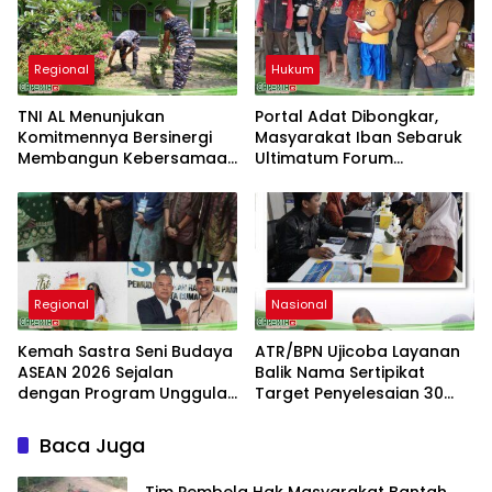
Pers
Regional
Hukum
TNI AL Menunjukan
Portal Adat Dibongkar,
Komitmennya Bersinergi
Masyarakat Iban Sebaruk
Membangun Kebersamaan
Ultimatum Forum
Bersama Masyarakat Desa
Ketemenggungan Sintang:
Limau Manis
“Jangan Biarkan Hukum
Adat Dilecehkan”
Regional
Nasional
Kemah Sastra Seni Budaya
ATR/BPN Ujicoba Layanan
ASEAN 2026 Sejalan
Balik Nama Sertipikat
dengan Program Unggulan
Target Penyelesaian 30
Kemenbu
Hari Kerja
Baca Juga