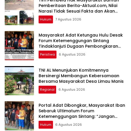
Tim Pembela Hak Masyarakat Bantah
Pemberitaan Berita-Aktual.com, Nilai
Narasi Tidak Sesuai Fakta dan Akan
Tempuh Jalur Dewan Pers
Hukum
7 Agustus 2026
Masyarakat Adat Ketungau Hulu Desak
Forum Ketemenggungan Sintang
Tindaklanjuti Dugaan Pembongkaran
Portal Adat
Peristiwa
6 Agustus 2026
TNI AL Menunjukan Komitmennya
Bersinergi Membangun Kebersamaan
Bersama Masyarakat Desa Limau Manis
Regional
6 Agustus 2026
Portal Adat Dibongkar, Masyarakat Iban
Sebaruk Ultimatum Forum
Ketemenggungan Sintang: “Jangan
Biarkan Hukum Adat Dilecehkan”
Hukum
6 Agustus 2026