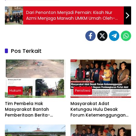
Dari Penonton Menjadi Pemain: Kisah Nur
Azmi Menjaga Marwah UMKM Umah Oleh-
Oleh Rokan Hilir
Pos Terkait
Hukum
Peristiwa
Tim Pembela Hak
Masyarakat Adat
Masyarakat Bantah
Ketungau Hulu Desak
Pemberitaan Berita-
Forum Ketemenggungan
Aktual.com, Nilai Narasi
Sintang Tindaklanjuti
Tidak Sesuai Fakta dan
Dugaan Pembongkaran
Akan Tempuh Jalur Dewan
Portal Adat