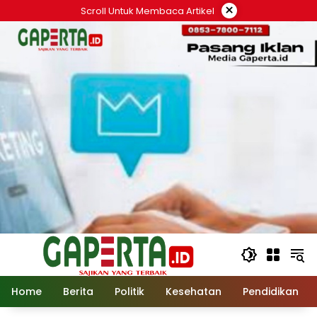
Langsung
×
Scroll Untuk Membaca Artikel
ke
konten
Home
Berita
Politik
Kesehatan
Pendidikan